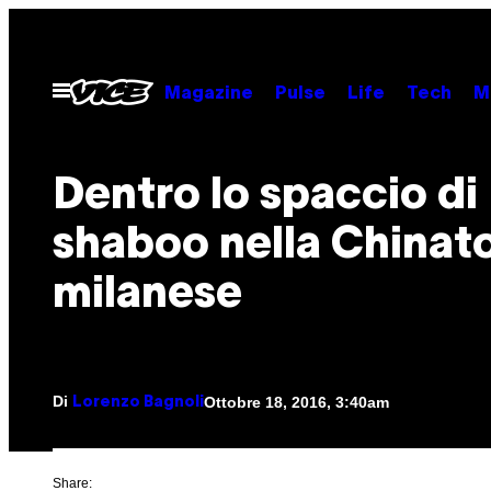
Vai
al
contenuto
Apri
Magazine
Pulse
Life
Tech
M
il
menu
Dentro lo spaccio di
shaboo nella China
milanese
Di
Ottobre 18, 2016, 3:40am
Lorenzo Bagnoli
Share: