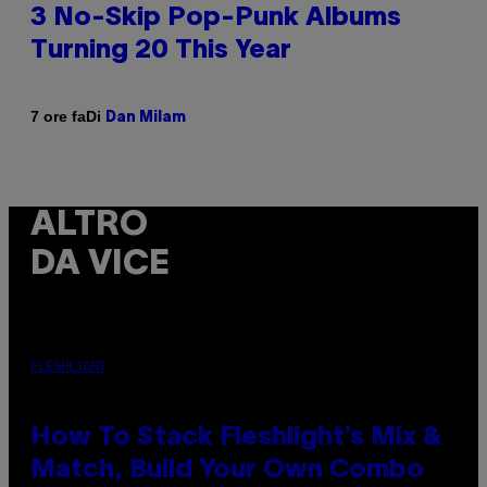
3 No-Skip Pop-Punk Albums
Turning 20 This Year
Di
7 ore fa
Dan Milam
ALTRO
DA VICE
FLESHLIGHT
How To Stack Fleshlight’s Mix &
Match, Build Your Own Combo