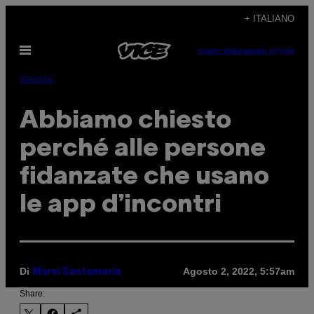
Vai
+ ITALIANO
al
Apri
contenuto
SUBSCRIBE
NEWSLETTER
il
menu
Identità
Abbiamo chiesto
perché alle persone
fidanzate che usano
le app d’incontri
Di
Agosto 2, 2022, 5:57am
Marvi Santamaria
Share: