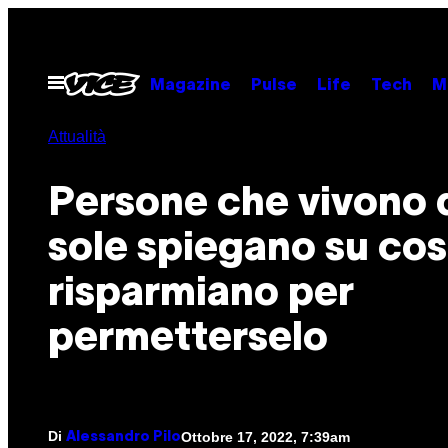
Vai
al
contenuto
Apri
Magazine
Pulse
Life
Tech
M
il
menu
Attualità
Persone che vivono 
sole spiegano su co
risparmiano per
permetterselo
Di
Ottobre 17, 2022, 7:39am
Alessandro Pilo