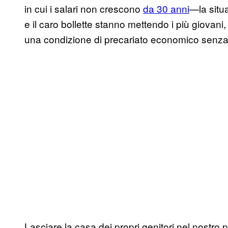
in cui i salari non crescono
da 30 anni
—la situa
e il caro bollette stanno mettendo i più giovani,
una condizione di precariato economico senza
Lasciare la casa dei propri genitori nel nostro 