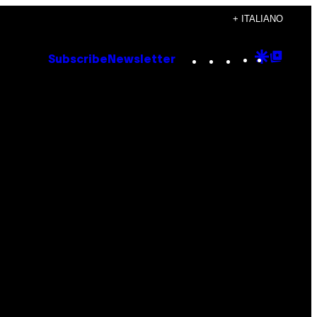
+ ITALIANO
Instagram
TikTok
YouTube
Google
Goog
Subscribe
Newsletter
Discove
Top
Posts