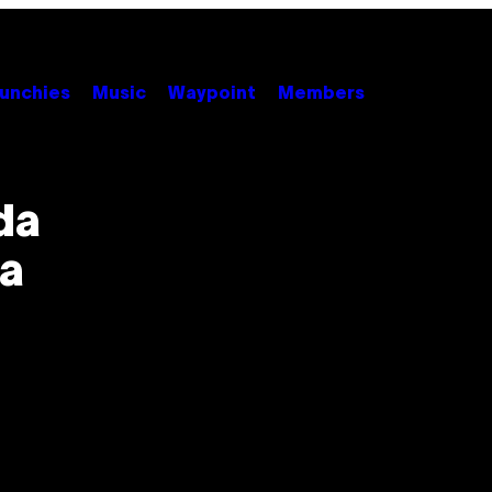
unchies
Music
Waypoint
Members
da
sa