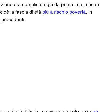
zione era complicata già da prima, ma i rincari
 cioè la fascia di età
più a rischio povertà
, in
 precedenti.
paese è già difficile, ma vivere da soli senza
un