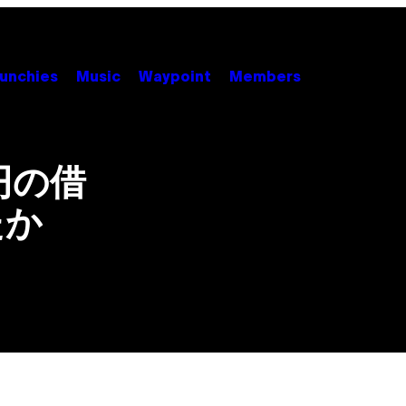
unchies
Music
Waypoint
Members
円の借
たか