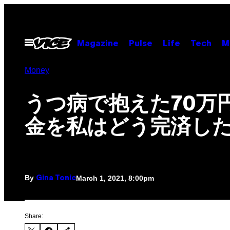
Skip
to
content
Open
Magazine
Pulse
Life
Tech
M
Menu
Money
うつ病で抱えた70万
金を私はどう完済し
By
March 1, 2021, 8:00pm
Gina Tonic
Share: