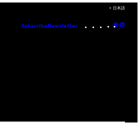
+ 日本語
Instagram
TikTok
YouTube
Google
Goog
Subscribe
Newsletter
Discove
Top
Posts