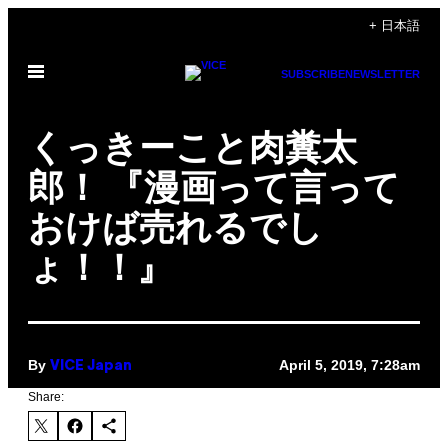
Skip
+ 日本語
to
Open
content
SUBSCRIBE
NEWSLETTER
Menu
くっきーこと肉糞太
郎！ 『漫画って言って
おけば売れるでし
ょ！！』
By
April 5, 2019, 7:28am
VICE Japan
Share: