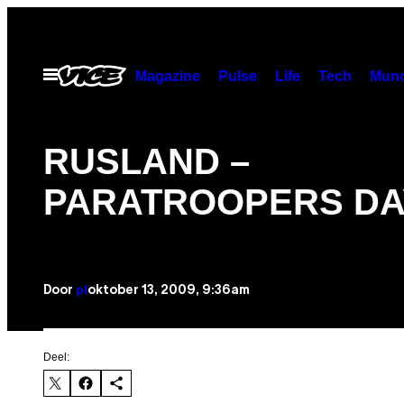
Ga
naar
de
Open
Magazine
Pulse
Life
Tech
Munc
menu
inhoud
RUSLAND –
PARATROOPERS DA
pl
oktober 13, 2009, 9:36am
Door
Deel: