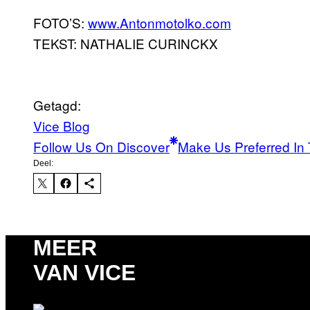
FOTO’S:
www.Antonmotolko.com
TEKST: NATHALIE CURINCKX
Getagd:
Vice Blog
Follow Us On Discover
Make Us Preferred In 
Deel:
MEER
VAN VICE