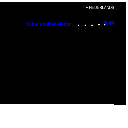
+ NEDERLANDS
Instagram
TikTok
YouTube
Google
Googl
Subscribe
Newsletter
Discover
Top
Posts