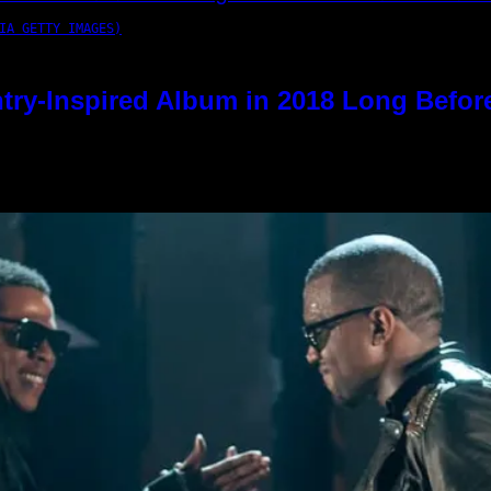
IA GETTY IMAGES)
try-Inspired Album in 2018 Long Befor