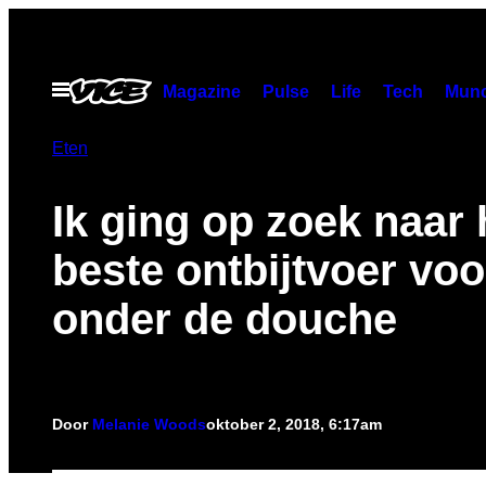
Ga
naar
de
Open
Magazine
Pulse
Life
Tech
Munc
menu
inhoud
Eten
Ik ging op zoek naar 
beste ontbijtvoer voo
onder de douche
Door
Melanie Woods
oktober 2, 2018, 6:17am