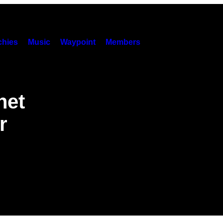
hies
Music
Waypoint
Members
het
r