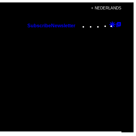
+ NEDERLANDS
Instagram
TikTok
YouTube
Google
Googl
Subscribe
Newsletter
Discover
Top
Posts