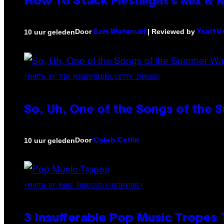
How To Stack Fleshlight’s Mix &
Door
| Reviewed by
10 uur geleden
Sam Watanuki
Ysolt U
(PHOTO BY TIM MOSENFELDER/GETTY IMAGES)
So, Uh, One of the Songs of the 
Door
10 uur geleden
Caleb Catlin
(PHOTO BY MARC BROUSSELY/REDFERNS)
3 Insufferable Pop Music Tropes