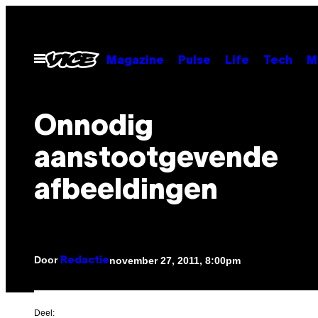
Ga
naar
de
Open
Magazine
Pulse
Life
Tech
M
menu
inhoud
Onnodig
aanstootgevende
afbeeldingen
Door
november 27, 2011, 8:00pm
Redactie
Deel: