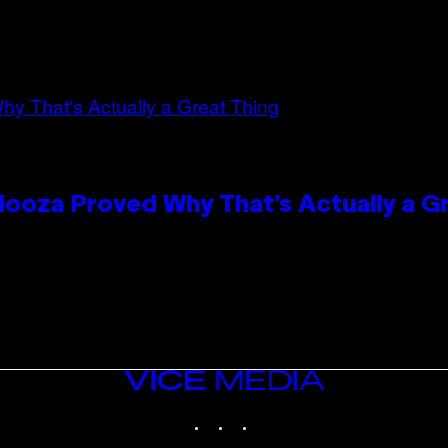
looza Proved Why That’s Actually a G
VICE
MEDIA
INSTAGRAM
TIKTOK
YOUTUBE