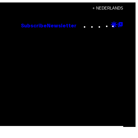
+ NEDERLANDS
Instagram
TikTok
YouTube
Google
Goog
Subscribe
Newsletter
Discove
Top
Posts