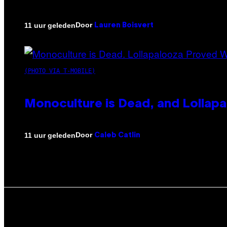
Door
11 uur geleden
Lauren Boisvert
(PHOTO VIA T-MOBILE)
Monoculture is Dead, and Lollapa
Door
11 uur geleden
Caleb Catlin