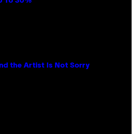
Up To 30%
d the Artist Is Not Sorry