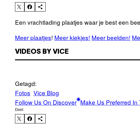
Een vrachtlading plaatjes waar je best een bee
Meer plaatjes
!
Meer kiekjes!
Meer beelden!
Me
VIDEOS BY VICE
Getagd:
Fotos
Vice Blog
Follow Us On Discover
Make Us Preferred In 
Deel: