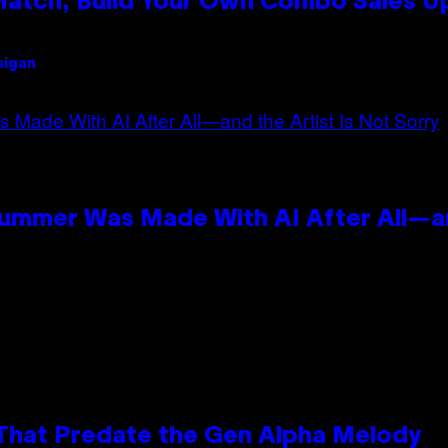
 Match, Build Your Own Combo Sales 
sigan
Summer Was Made With AI After All—an
 That Predate the Gen Alpha Melody