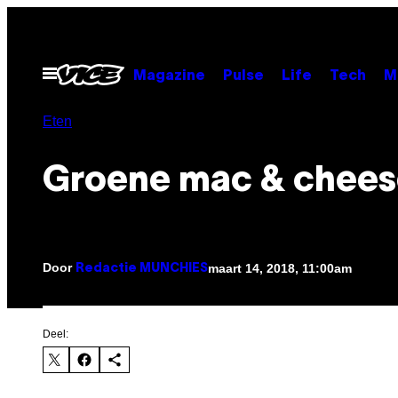
Ga
naar
de
Open
Magazine
Pulse
Life
Tech
M
menu
inhoud
Eten
Groene mac & chees
Door
maart 14, 2018, 11:00am
Redactie MUNCHIES
Deel: