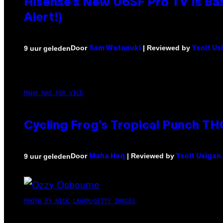
Hisense’s New U6SF Pro TV Is Bas
Alert!)
Door
| Reviewed by
9 uur geleden
Sam Watanuki
Ysolt Us
MAHA HAQ FOR VICE
Cycling Frog’s Tropical Punch THC
Door
| Reviewed by
9 uur geleden
Maha Haq
Ysolt Usigan
PHOTO BY NICK LAHAM/GETTY IMAGES