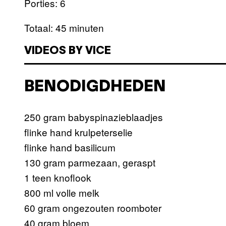
Porties: 6
Totaal: 45 minuten
VIDEOS BY VICE
BENODIGDHEDEN
250 gram babyspinazieblaadjes
flinke hand krulpeterselie
flinke hand basilicum
130 gram parmezaan, geraspt
1 teen knoflook
800 ml volle melk
60 gram ongezouten roomboter
40 gram bloem