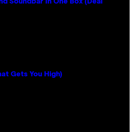
nd Soundbar In One Box (Deal
hat Gets You High)