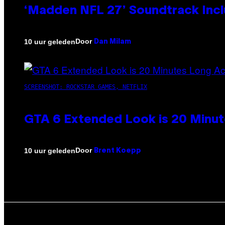
‘Madden NFL 27’ Soundtrack Inclu
Door
10 uur geleden
Dan Milam
SCREENSHOT: ROCKSTAR GAMES, NETFLIX
GTA 6 Extended Look is 20 Minut
Door
10 uur geleden
Brent Koepp