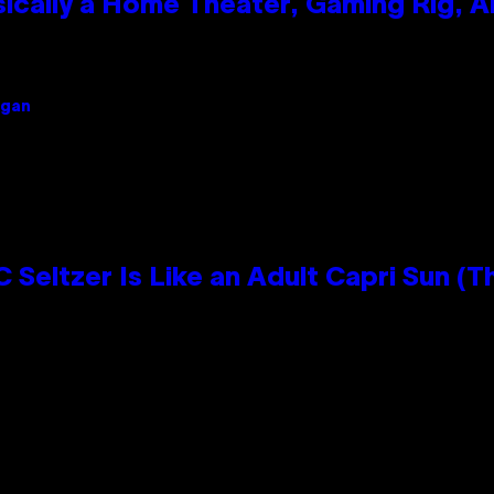
ically a Home Theater, Gaming Rig, A
igan
 Seltzer Is Like an Adult Capri Sun (T