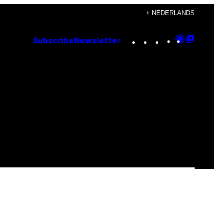
+ NEDERLANDS
Instagram
TikTok
YouTube
Google
Goog
Subscribe
Newsletter
Discove
Top
Posts