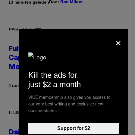
Door
13 minuten geleden
Dan Milam
IMAGE: NICK DOVE
×
Fully-Automated Luxury Space
Capitalism—This Week on VICE:
Members Only
Kill the ads for
just $2 a month
Door
4 uur geleden
Emma Garland
VICE membership also gives you access to
our very best writing and exclusive new
documentaries.
ILLUSTRATION BY REESA.
Support for $2
Daily Horoscope: August 7, 2026