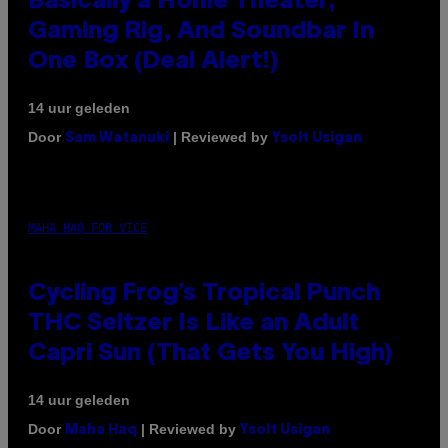
Basically a Home Theater,
Gaming Rig, And Soundbar In
One Box (Deal Alert!)
14 uur geleden
Door
| Reviewed by
Sam Watanuki
Ysolt Usigan
MAHA HAQ FOR VICE
Cycling Frog’s Tropical Punch
THC Seltzer Is Like an Adult
Capri Sun (That Gets You High)
14 uur geleden
Door
| Reviewed by
Maha Haq
Ysolt Usigan