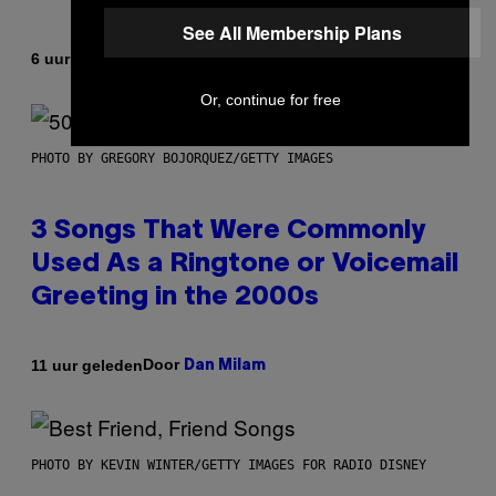
See All Membership Plans
Door
6 uur geleden
Ashley Fike
Or, continue for free
PHOTO BY GREGORY BOJORQUEZ/GETTY IMAGES
3 Songs That Were Commonly
Used As a Ringtone or Voicemail
Greeting in the 2000s
Door
11 uur geleden
Dan Milam
PHOTO BY KEVIN WINTER/GETTY IMAGES FOR RADIO DISNEY