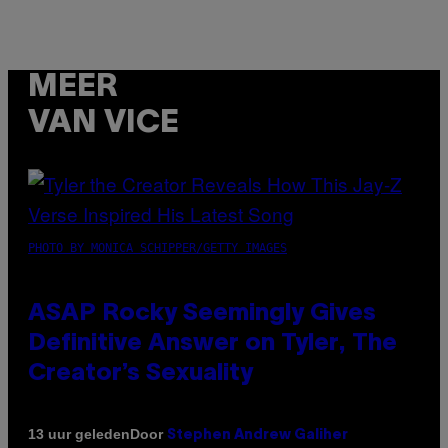
MEER
VAN VICE
PHOTO BY MONICA SCHIPPER/GETTY IMAGES
ASAP Rocky Seemingly Gives
Definitive Answer on Tyler, The
Creator’s Sexuality
Door
13 uur geleden
Stephen Andrew Galiher