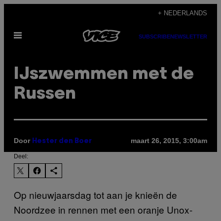
Ga
+ NEDERLANDS
naar
Open
de
SUBSCRIBE
NEWSLETTER
menu
inhoud
IJszwemmen met de
Russen
Door
maart 26, 2015, 3:00am
Hester den Boer
Deel:
Op nieuwjaarsdag tot aan je knieën de
Noordzee in rennen met een oranje Unox-