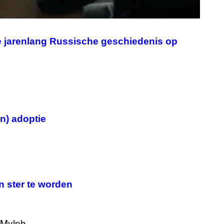
G
E
S
e jarenlang Russische geschiedenis op
n) adoptie
 ster te worden