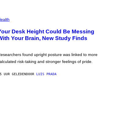
ealth
Your Desk Height Could Be Messing
With Your Brain, New Study Finds
esearchers found upright posture was linked to more
alculated risk-taking and stronger feelings of pride.
5 UUR GELEDEN
DOOR
LUIS PRADA