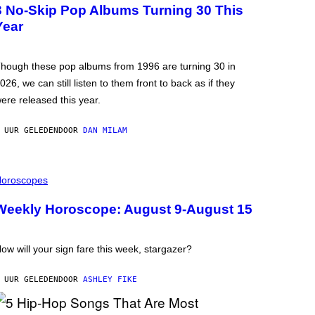
3 No-Skip Pop Albums Turning 30 This
Year
hough these pop albums from 1996 are turning 30 in
026, we can still listen to them front to back as if they
ere released this year.
 UUR GELEDEN
DOOR
DAN MILAM
oroscopes
Weekly Horoscope: August 9-August 15
ow will your sign fare this week, stargazer?
 UUR GELEDEN
DOOR
ASHLEY FIKE