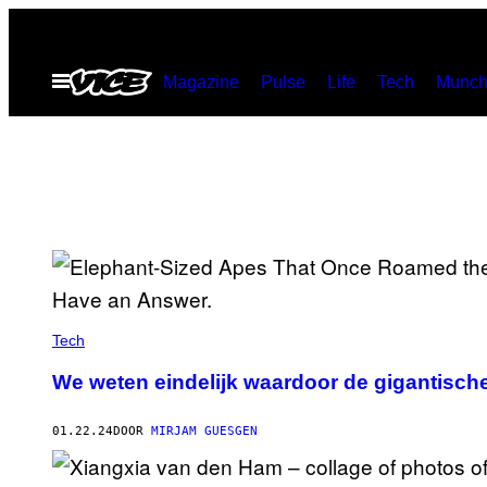
Ga
naar
Open
Magazine
Pulse
Life
Tech
Munch
de
menu
inhoud
Tech
We weten eindelijk waardoor de gigantisc
01.22.24
DOOR
MIRJAM GUESGEN