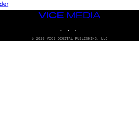
der
VICE
MEDIA
INSTAGRAM
TIKTOK
YOUTUBE
© 2026 VICE DIGITAL PUBLISHING, LLC