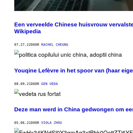
Een verveelde Chinese huisvrouw vervalst
Wikipedia
07.27.22
DOOR
RACHEL CHEUNG
Youqine Lefèvre in het spoor van (haar eige
08.09.21
DOOR
GEN UEDA
Deze man werd in China gedwongen om een
05.06.21
DOOR
VIOLA ZHOU