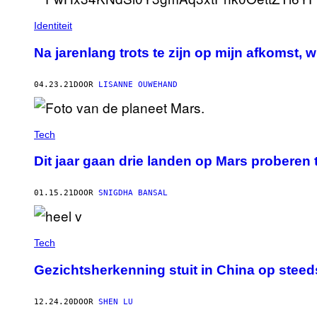
Identiteit
Na jarenlang trots te zijn op mijn afkomst, w
04.23.21
DOOR
LISANNE OUWEHAND
Tech
Dit jaar gaan drie landen op Mars proberen 
01.15.21
DOOR
SNIGDHA BANSAL
Tech
Gezichtsherkenning stuit in China op stee
12.24.20
DOOR
SHEN LU