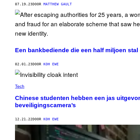
07.19.23
DOOR
MATTHEW GAULT
Een bankbediende die een half miljoen stal
02.01.23
DOOR
KOH EWE
Tech
Chinese studenten hebben een jas uitgevon
beveiligingscamera’s
12.21.22
DOOR
KOH EWE