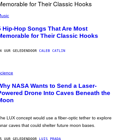
usic
5 Hip-Hop Songs That Are Most
Memorable for Their Classic Hooks
4 UUR GELEDEN
DOOR
CALEB CATLIN
cience
Why NASA Wants to Send a Laser-
Powered Drone Into Caves Beneath the
Moon
he LUX concept would use a fiber-optic tether to explore
unar caves that could shelter future moon bases.
5 UUR GELEDEN
DOOR
LUIS PRADA