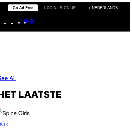
Go Ad Free
LOGIN / SIGN UP
+ NEDERLANDS
Instagram
TikTok
YouTube
Google
Google
Discover
Top
Posts
See All
HET LAATSTE
usic