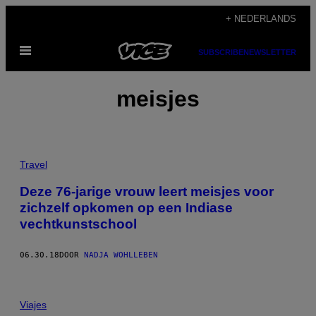
Ga
+ NEDERLANDS
naar
Open
de
SUBSCRIBE
NEWSLETTER
menu
inhoud
meisjes
Travel
Deze 76-jarige vrouw leert meisjes voor
zichzelf opkomen op een Indiase
vechtkunstschool
06.30.18
DOOR
NADJA WOHLLEBEN
Viajes