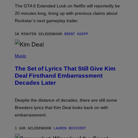
:
The GTA 6 Extended Look on Netflix will reportedly be
R
O
20 minutes long, lining up with previous claims about
C
Rockstar’s next gameplay trailer.
K
S
T
58 MINUTEN GELEDEN
DOOR
BRENT KOEPP
A
R
G
A
P
M
H
Music
E
O
S
T
,
The Set of Lyrics That Still Give Kim
O
N
B
Deal Firsthand Embarrassment
E
Y
T
Decades Later
J
F
E
L
F
I
F
X
Despite the distance of decades, there are still some
K
R
Breeders lyrics that Kim Deal looks back on with
A
embarrassment.
V
I
T
1 UUR GELEDEN
DOOR
LAUREN BOISVERT
Z
/