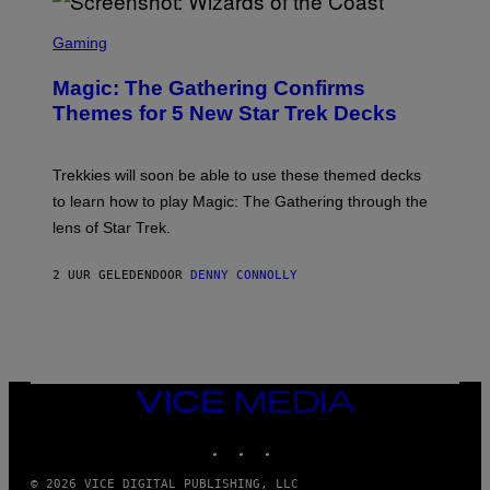
F
I
S
L
C
Gaming
M
R
M
E
A
Magic: The Gathering Confirms
E
G
N
Themes for 5 New Star Trek Decks
I
S
C
H
O
T
Trekkies will soon be able to use these themed decks
:
to learn how to play Magic: The Gathering through the
W
I
lens of Star Trek.
Z
A
R
2 UUR GELEDEN
DOOR
DENNY CONNOLLY
D
S
O
F
T
H
E
VICE
C
MEDIA
O
A
INSTAGRAM
TIKTOK
YOUTUBE
S
T
© 2026 VICE DIGITAL PUBLISHING, LLC