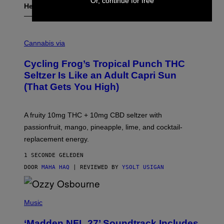
Or, continue for free
Het Laatste
M
A
Cannabis via
H
A
Cycling Frog’s Tropical Punch THC
H
A
Seltzer Is Like an Adult Capri Sun
Q
(That Gets You High)
F
O
R
V
A fruity 10mg THC + 10mg CBD seltzer with
I
C
passionfruit, mango, pineapple, lime, and cocktail-
E
replacement energy.
1 SECONDE GELEDEN
DOOR
MAHA HAQ
| REVIEWED BY
YSOLT USIGAN
P
H
Music
O
T
‘Madden NFL 27’ Soundtrack Includes