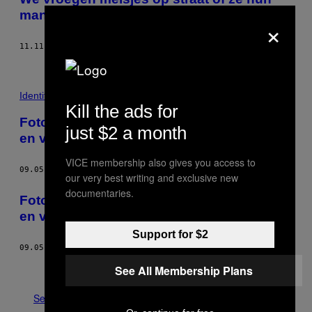
mannenvrienden onder tafel drinken
×
11.11.16
DOOR
LAUREN HEEREMANS, FOTO'S DOOR KAS VAN VLIET
Identiteit
Kill the ads for
Foto’s van extreem ontspannen meisjes
just $2 a month
en vrouwen op ITGWO
VICE membership also gives you access to
09.05.16
DOOR
LATOYA VAN DER MEEREN
our very best writing and exclusive new
documentaries.
Foto’s van extreem ontspannen meisjes
en vrouwen op ITGWO
Support for $2
09.05.16
DOOR
LATOYA VAN DER MEEREN
Ouder
See All Membership Plans
See All