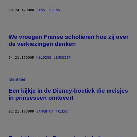
08.24.17
DOOR
ZING TSJENG
We vroegen Franse scholieren hoe zij over
de verkiezingen denken
04.21.17
DOOR
HÉLOÏSE LEUSSIER
Identiteit
Een kijkje in de Disney-boetiek die meisjes
in prinsessen omtovert
01.21.17
DOOR
SAMANTHA FRIEND