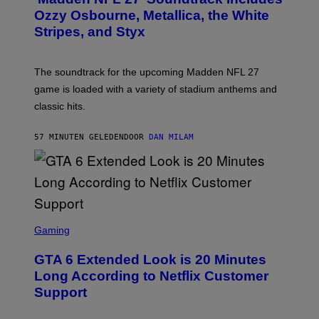
O
B
Ozzy Osbourne, Metallica, the White
Y
Stripes, and Styx
N
I
C
K
The soundtrack for the upcoming Madden NFL 27
L
A
game is loaded with a variety of stadium anthems and
H
classic hits.
A
M
/
57 MINUTEN GELEDEN
DOOR
DAN MILAM
G
E
T
T
Y
I
M
A
S
G
C
Gaming
E
R
S
E
GTA 6 Extended Look is 20 Minutes
E
N
Long According to Netflix Customer
S
Support
H
O
T