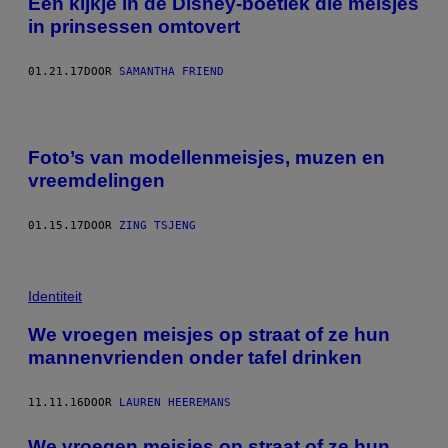
Een kijkje in de Disney-boetiek die meisjes
in prinsessen omtovert
01.21.17
DOOR
SAMANTHA FRIEND
Foto’s van modellenmeisjes, muzen en
vreemdelingen
01.15.17
DOOR
ZING TSJENG
Identiteit
We vroegen meisjes op straat of ze hun
mannenvrienden onder tafel drinken
11.11.16
DOOR
LAUREN HEEREMANS
We vroegen meisjes op straat of ze hun