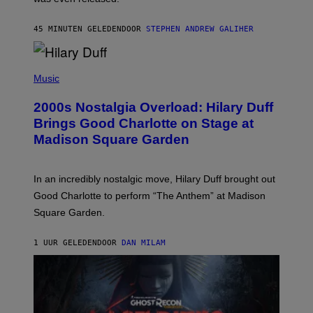
A
R
45 MINUTEN GELEDEN
DOOR
STEPHEN ANDREW GALIHER
T
H
Y
/
P
G
H
Music
E
O
T
T
T
2000s Nostalgia Overload: Hilary Duff
O
Y
B
Brings Good Charlotte on Stage at
I
Y
M
Madison Square Garden
E
A
M
G
M
E
A
S
In an incredibly nostalgic move, Hilary Duff brought out
M
C
Good Charlotte to perform “The Anthem” at Madison
I
Square Garden.
N
T
Y
1 UUR GELEDEN
DOOR
DAN MILAM
R
E
/
G
E
T
T