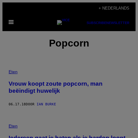
Ga
+ NEDERLANDS
naar
Open
de
SUBSCRIBE
NEWSLETTER
menu
inhoud
Popcorn
Eten
Vrouw koopt zoute popcorn, man
beëindigt huwelijk
06.17.18
DOOR
IAN BURKE
Eten
Iedereen gaat je haten als je hardop loopt