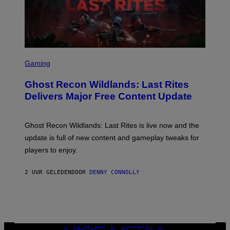
Y
I
M
A
G
E
S
S
F
C
Gaming
O
R
R
E
S
Ghost Recon Wildlands: Last Rites
E
I
N
Delivers Major Free Content Update
R
S
I
H
U
O
S
T
Ghost Recon Wildlands: Last Rites is live now and the
X
:
M
update is full of new content and gameplay tweaks for
U
B
players to enjoy.
I
S
O
2 UUR GELEDEN
DOOR
DENNY CONNOLLY
F
T