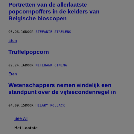
Portretten van de allerlaatste
popcornpoffers in de kelders van
Belgische bioscopen
06.06.16
DOOR
STEFANIE STAELENS
Eten
Truffelpopcorn
02.24.16
DOOR
NITEHAWK CINEMA
Eten
Wetenschappers nemen eindelijk een
standpunt over de vijfsecondenregel in
04.09.15
DOOR
HILARY POLLACK
See All
Het Laatste