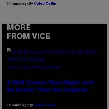
By
14 hours ago
Caleb Catlin
MORE
FROM VICE
(PHOTO BY EBET ROBERTS/REDFERNS)
8 R&B Covers That Might Just
Be Better Than the Originals
By
15 hours ago
Caleb Catlin