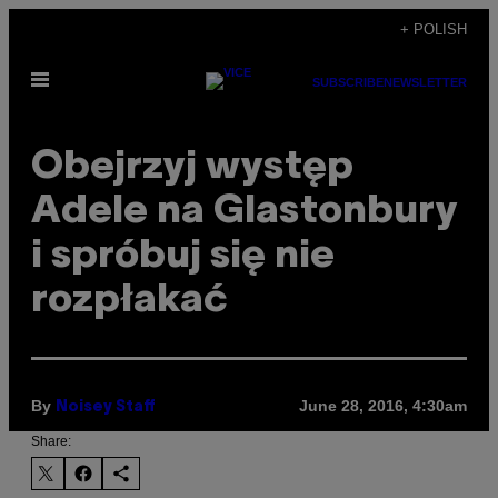
Skip
+ POLISH
to
Open
content
SUBSCRIBE
NEWSLETTER
Menu
Obejrzyj występ
Adele na Glastonbury
i spróbuj się nie
rozpłakać
By
June 28, 2016, 4:30am
Noisey Staff
Share: