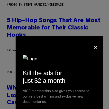
(PHOTO BY STEVE GRANITZ/WIREIMAGE)
5 Hip-Hop Songs That Are Most
Memorable for Their Classic
Hooks
×
By
12 hours ago
Caleb Catlin
Kill the ads for
PHOTO: NASA; DR PIXEL / GETTY IMAGES
just $2 a month
Why NASA Wants to Send a
VICE membership also gives you access to
Laser-Powered Drone Into
our very best writing and exclusive new
documentaries.
Caves Beneath the Moon