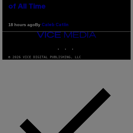
of All Time
By
18 hours ago
Caleb Catlin
VICE
MEDIA
INSTAGRAM
TIKTOK
YOUTUBE
© 2026 VICE DIGITAL PUBLISHING, LLC