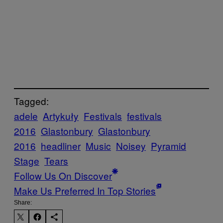
Tagged:
adele
Artykuły
Festivals
festivals
2016
Glastonbury
Glastonbury
2016
headliner
Music
Noisey
Pyramid
Stage
Tears
Follow Us On Discover
Make Us Preferred In Top Stories
Share: