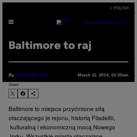
Skip
+ POLISH
to
Open
content
SUBSCRIBE
NEWSLETTER
Menu
Baltimore to raj
By
March 11, 2014, 10:35am
Ashley Annello
Share:
Baltimore to miejsce przyćmione siłą
otaczającego je rejonu, historią Filadelfii,
kulturalną i ekonomiczną mocą Nowego
Jorku. Wszystkie miasta otaczające