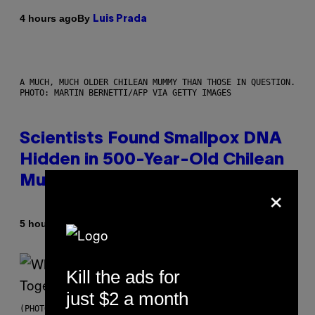
By
4 hours ago
Luis Prada
A MUCH, MUCH OLDER CHILEAN MUMMY THAN THOSE IN QUESTION.
PHOTO: MARTIN BERNETTI/AFP VIA GETTY IMAGES
Scientists Found Smallpox DNA
Hidden in 500-Year-Old Chilean
Mummies
×
By
5 hours ago
Luis Prada
Kill the ads for
just $2 a month
(PHOTO BY NOAM GALAI/GETTY IMAGES FOR TRIBECA FESTIVAL)