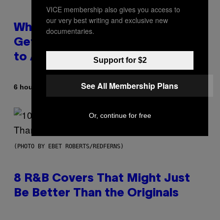
VICE membership also gives you access to
our very best writing and exclusive new
Why A$AP Mob Will Never Fully
documentaries.
Get Back Together, According
to A$AP Rocky
Support for $2
See All Membership Plans
By
6 hours ago
Caleb Catlin
Or, continue for free
(PHOTO BY EBET ROBERTS/REDFERNS)
8 R&B Covers That Might Just
Be Better Than the Originals