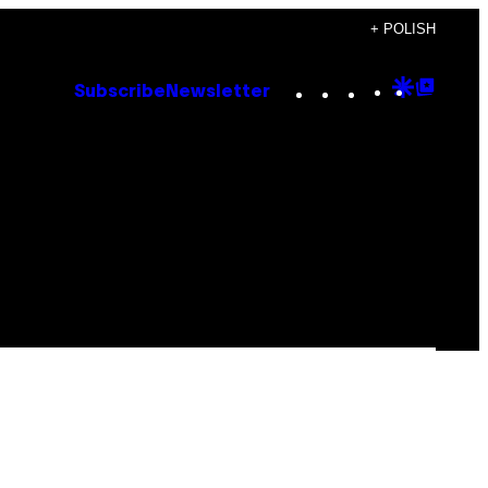
+ POLISH
Instagram
TikTok
YouTube
Google
Goog
Subscribe
Newsletter
Discove
Top
Posts