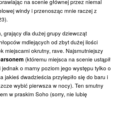
rawiając na scenie głównej przez niemal
elowej windy i przenosząc mnie raczej z
23).
, grający dla dużej grupy dziewcząt
n
łopców mdlejących od zbyt dużej ilości
k miejscami okrutny, rave. Najsmutniejszy
(któremu miejsca na scenie ustąpił
earsonem
zi jednak o marny poziom jego występu tylko o
 jakieś dwadzieścia przylepiło się do baru i
szcze wybić pierwsza w nocy). Ten smutny
łem w praskim Soho (sorry, nie lubię