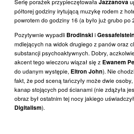
Serię porażek przypieczętowała
up
Jazzanova
półtorej godziny irytującą muzykę rodem z hot
powrotem do godziny 16 (a było już grubo po 
Pozytywnie wypadli
i
Brodinski
Gessafelstei
mdlejących na widok drugiego z panów oraz ch
substancji psychoaktywnych. Dobry, aczkolwie
akcent tego wieczoru wiązał się z
Ewanem P
do udanym występie,
). Nie chod
Eltron John
fakt, że pod sceną tańczyły może dwie osoby, a
kanap stojących pod ścianami (nie zdążyła je
obraz był ostatnim tej nocy jakiego uświadczy
).
Digitalism