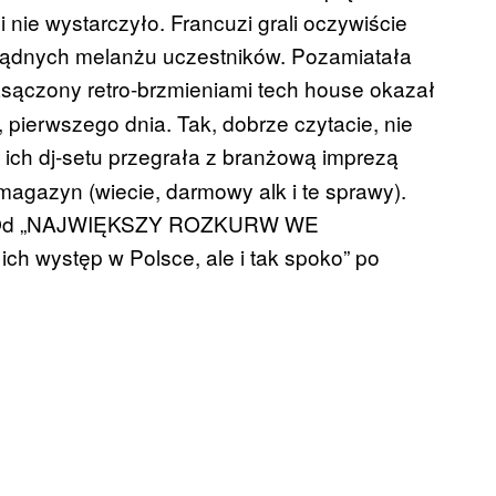
i nie wystarczyło. Francuzi grali oczywiście
ć żądnych melanżu uczestników. Pozamiatała
nasączony retro-brzmieniami tech house okazał
pierwszego dnia. Tak, dobrze czytacie, nie
 ich dj-setu przegrała z branżową imprezą
agazyn (wiecie, darmowy alk i te sprawy).
ne. Od „NAJWIĘKSZY ROZKURW WE
 występ w Polsce, ale i tak spoko” po