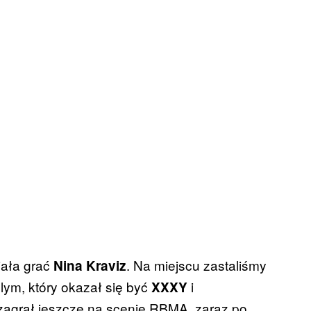
iała grać
. Na miejscu zastaliśmy
Nina Kraviz
lym, który okazał się być
i
XXXY
zagrał jeszcze na scenie RBMA, zaraz po