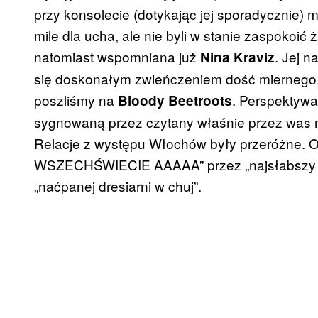
przy konsolecie (dotykając jej sporadycznie) m
mile dla ucha, ale nie byli w stanie zaspokoi
natomiast wspomniana już
. Jej 
Nina Kraviz
się doskonałym zwieńczeniem dość miernego, 
poszliśmy na
. Perspektywa
Bloody Beetroots
sygnowaną przez czytany właśnie przez was m
Relacje z występu Włochów były przeróż
WSZECHŚWIECIE AAAAA” przez „najsłabszy ich
„naćpanej dresiarni w chuj”.