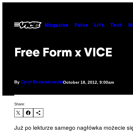
Skip
to
content
Open
Magazine
Pulse
Life
Tech
M
Menu
Free Form x VICE
By
October 18, 2012, 9:00am
Cyryl Rozwadowski
Share:
Już po lekturze samego nagłówka możecie się