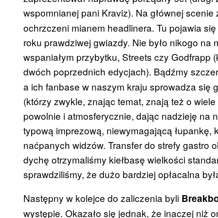
wspomnianej pani Kraviz). Na głównej scenie
ochrzczeni mianem headlinera. Tu pojawia się
roku prawdziwej gwiazdy. Nie było nikogo na
wspaniałym przybytku, Streets czy Godfrapp (k
dwóch poprzednich edycjach). Bądźmy szczer
a ich fanbase w naszym kraju sprowadza się gł
(którzy zwykle, znając temat, znają też o wiele
powolnie i atmosferycznie, dając nadzieję na 
typową imprezową, niewymagającą łupankę, kt
naćpanych widzów. Transfer do strefy gastro 
dychę otrzymaliśmy kiełbasę wielkości standar
sprawdziliśmy, że dużo bardziej opłacalna była 
Następny w kolejce do zaliczenia byli
Breakbo
występie. Okazało się jednak, że inaczej niż o