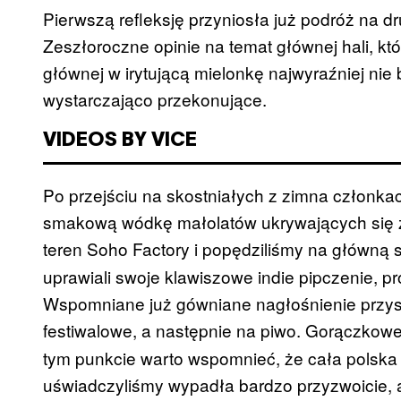
Pierwszą refleksję przyniosła już podróż na d
Zeszłoroczne opinie na temat głównej hali, kt
głównej w irytującą mielonkę najwyraźniej ni
wystarczająco przekonujące.
VIDEOS BY VICE
Po przejściu na skostniałych z zimna członkac
smakową wódkę małolatów ukrywających się za
teren Soho Factory i popędziliśmy na główną s
uprawiali swoje klawiszowe indie pipczenie, p
Wspomniane już gówniane nagłośnienie przys
festiwalowe, a następnie na piwo. Gorączkowe
tym punkcie warto wspomnieć, że cała polska 
uświadczyliśmy wypadła bardzo przyzwoicie, a