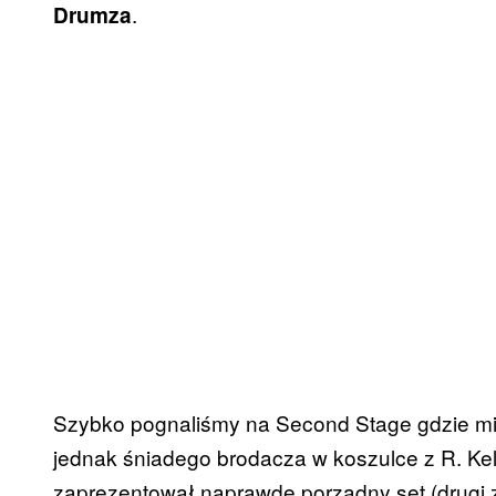
.
Drumza
Szybko pognaliśmy na Second Stage gdzie m
jednak śniadego brodacza w koszulce z R. Kel
zaprezentował naprawdę porządny set (drugi 