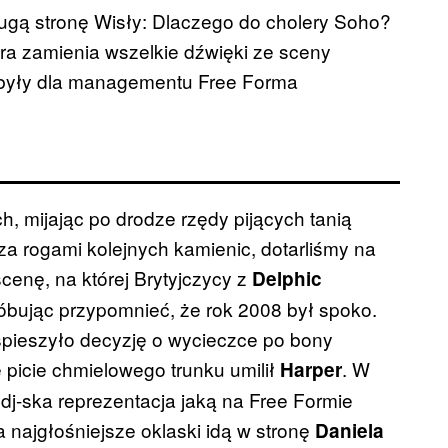
rugą stronę Wisły: Dlaczego do cholery Soho?
óra zamienia wszelkie dźwięki ze sceny
e były dla managementu Free Forma
h, mijając po drodze rzędy pijących tanią
 rogami kolejnych kamienic, dotarliśmy na
cenę, na której Brytyjczycy z
Delphic
róbując przypomnieć, że rok 2008 był spoko.
pieszyło decyzję o wycieczce po bony
 picie chmielowego trunku umilił
. W
Harper
dj-ska reprezentacja jaką na Free Formie
 najgłośniejsze oklaski idą w stronę
Daniela