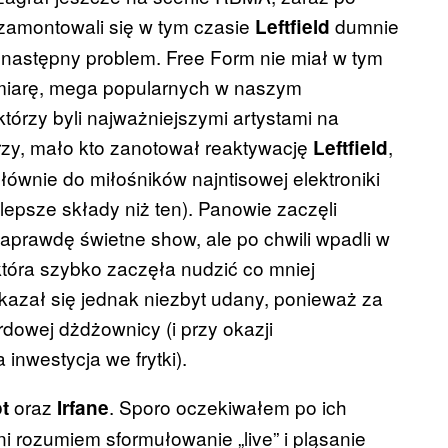
 zamontowali się w tym czasie
dumnie
Leftfield
 następny problem. Free Form nie miał w tym
 miarę, mega popularnych w naszym
tórzy byli najważniejszymi artystami na
zy, mało kto zanotował reaktywację
,
Leftfield
ównie do miłośników najntisowej elektroniki
 lepsze składy niż ten). Panowie zaczęli
naprawdę świetne show, ale po chwili wpadli w
óra szybko zaczęła nudzić co mniej
okazał się jednak niezbyt udany, ponieważ za
dowej dżdżownicy (i przy okazji
inwestycja we frytki).
oraz
. Sporo oczekiwałem po ich
t
Irfane
ni rozumiem sformułowanie „live” i pląsanie