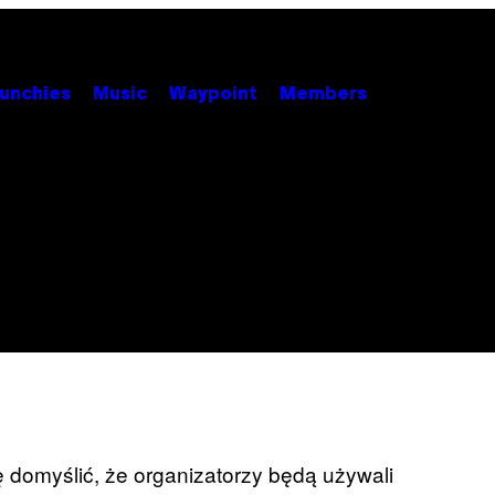
unchies
Music
Waypoint
Members
 domyślić, że organizatorzy będą używali