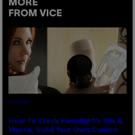
MORE
FROM VICE
FLESHLIGHT
How To Stack Fleshlight’s Mix &
Match, Build Your Own Combo