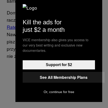
sam pozostał ubrany.
Dominquez cieszy się wśród studentów
raczej dobrą sławą – jego ocena na
Kill the ads for
Ratemyprofessors.com
mówi sama za siebie.
just $2 a month
Nawet studenci, którzy oceniają go neutralnie
VICE membership also gives you access to
piszą: „Trafiłem na te zajęcia przez
our very best writing and exclusive new
przypadek, ale w ostatecznym rozrachunku
documentaries.
nie żałuję swojej decyzji”.
Support for $2
See All Membership Plans
Or, continue for free