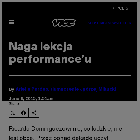
Skip
+ POLISH
to
Open
content
SUBSCRIBE
NEWSLETTER
Menu
Naga lekcja
performance’u
By
Arielle Pardes, tlumaczenie Jędrzej Mikucki
June 8, 2015, 1:51am
Share:
Ricardo Dominguezowi nic, co ludzkie, nie
jest obce. Przez ponad dekadę uczył