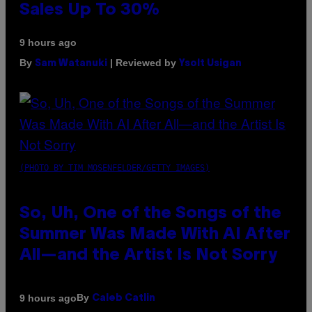
Sales Up To 30%
9 hours ago
By
| Reviewed by
Sam Watanuki
Ysolt Usigan
(PHOTO BY TIM MOSENFELDER/GETTY IMAGES)
So, Uh, One of the Songs of the
Summer Was Made With AI After
All—and the Artist Is Not Sorry
By
9 hours ago
Caleb Catlin