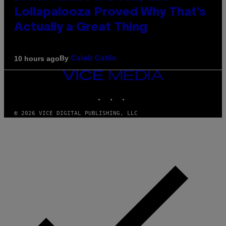
Lollapalooza Proved Why That’s
Actually a Great Thing
By
10 hours ago
Caleb Catlin
VICE
MEDIA
INSTAGRAM
TIKTOK
YOUTUBE
© 2026 VICE DIGITAL PUBLISHING, LLC