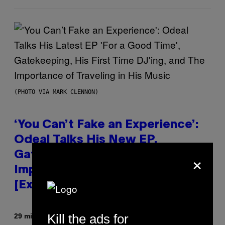
(PHOTO VIA MARK CLENNON)
‘You Can’t Fake an Experience’:
Odeal Talks His New EP,
×
Gatekeeping, and the
Importance of Traveling
[Exclusive]
Kill the ads for
By
29 minutes ago
Caleb Catlin