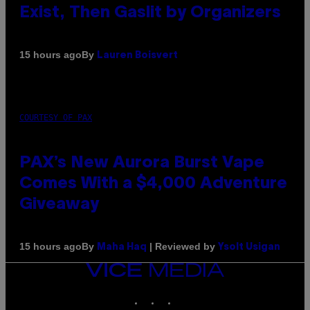
Exist, Then Gaslit by Organizers
By
15 hours ago
Lauren Boisvert
COURTESY OF PAX
PAX’s New Aurora Burst Vape
Comes With a $4,000 Adventure
Giveaway
By
| Reviewed by
15 hours ago
Maha Haq
Ysolt Usigan
VICE
MEDIA
INSTAGRAM
TIKTOK
YOUTUBE