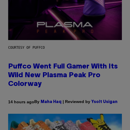
COURTESY OF PUFFCO
Puffco Went Full Gamer With Its
Wild New Plasma Peak Pro
Colorway
By
| Reviewed by
14 hours ago
Maha Haq
Ysolt Usigan