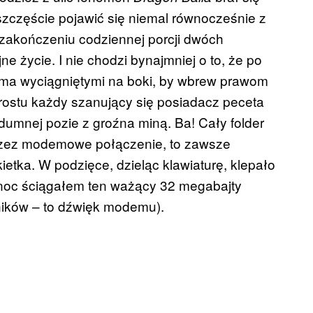
szczęście pojawić się niemal równocześnie z
 zakończeniu codziennej porcji dwóch
ne życie. I nie chodzi bynajmniej o to, że po
koma wyciągniętymi na boki, by wbrew prawom
prostu każdy szanujący się posiadacz peceta
dumnej pozie z groźna miną. Ba! Cały folder
 przez modemowe połączenie, to zawsze
ietka. W podzięce, dzieląc klawiaturę, klepało
 noc ściągałem ten ważący 32 megabajty
ników – to dźwięk modemu).