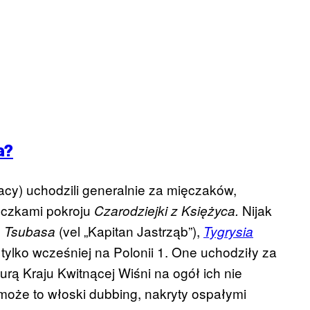
a?
tacy) uchodzili generalnie za mięczaków,
eczkami pokroju
Nijak
Czarodziejki z Księżyca.
o
(vel „Kapitan Jastrząb”),
Tsubasa
Tygrysia
tylko wcześniej na Polonii 1. One uchodziły za
turą Kraju Kwitnącej Wiśni na ogół ich nie
może to włoski dubbing, nakryty ospałymi