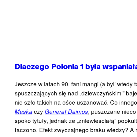
Dlaczego Polonia 1 była wspaniał
Jeszcze w latach 90. fani mangi (a byli wtedy 
spuszczających się nad „dziewczyńskimi” baj
nie szło takich na ośce uszanować. Co inneg
czy
, puszczane nieco 
Maska
Generał Daimos
spoko tytuły, jednak ze „zniewieściałą” popkul
łączono. Efekt zwyczajnego braku wiedzy? A 