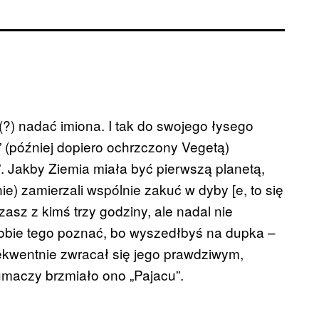
?) nadać imiona. I tak do swojego łysego
 (później dopiero ochrzczony Vegetą)
. Jakby Ziemia miała być pierwszą planetą,
ie) zamierzali wspólnie zakuć w dyby [e, to się
asz z kimś trzy godziny, ale nadal nie
sobie tego poznać, bo wyszedłbyś na dupka –
ekwentnie zwracał się jego prawdziwym,
maczy brzmiało ono „Pajacu”.