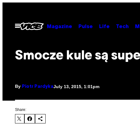
Skip
to
content
Open
Magazine
Pulse
Life
Tech
M
Menu
Smocze kule są supe
By
July 13, 2015, 1:01pm
Piotr Pardyka
Share: