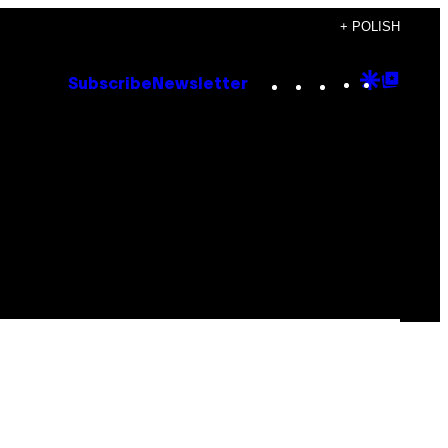
+ POLISH
Instagram
TikTok
YouTube
Google
Goog
Subscribe
Newsletter
Discove
Top
Posts