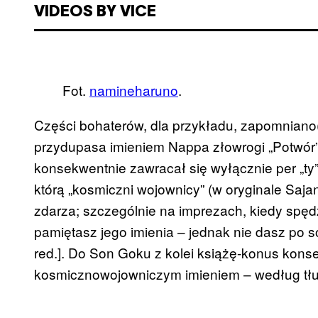
VIDEOS BY VICE
Fot.
namineharuno
.
Części bohaterów, dla przykładu, zapomniano(
przydupasa imieniem Nappa złowrogi „Potwór”
konsekwentnie zawracał się wyłącznie per „ty”
którą „kosmiczni wojownicy” (w oryginale Sajan
zdarza; szczególnie na imprezach, kiedy spędz
pamiętasz jego imienia – jednak nie dasz po 
red.]. Do Son Goku z kolei książę-konus kons
kosmicznowojowniczym imieniem – według tłu