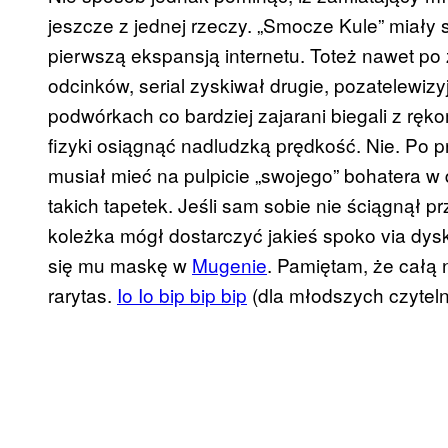
jeszcze z jednej rzeczy. „Smocze Kule” miały 
pierwszą ekspansją internetu. Toteż nawet po
odcinków, serial zyskiwał drugie, pozatelewizyj
podwórkach co bardziej zajarani biegali z rę
fizyki osiągnąć nadludzką prędkość. Nie. Po 
musiał mieć na pulpicie „swojego” bohatera w 
takich tapetek. Jeśli sam sobie nie ściągnął
koleżka mógł dostarczyć jakieś spoko via dysk
się mu maskę w
Mugenie
. Pamiętam, że całą
rarytas.
Io Io bip bip bip
(dla młodszych czytel