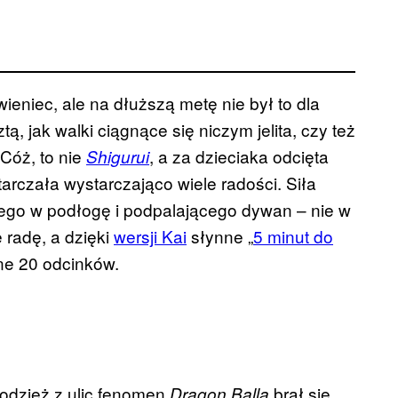
eniec, ale na dłuższą metę nie był to dla
 jak walki ciągnące się niczym jelita, czy też
 Cóż, to nie
, a za dzieciaka odcięta
Shigurui
arczała wystarczająco wiele radości. Siła
ącego w podłogę i podpalającego dywan – nie w
e radę, a dzięki
wersji Kai
słynne „
5 minut do
pne 20 odcinków.
łodzież z ulic fenomen
brał się
Dragon Balla