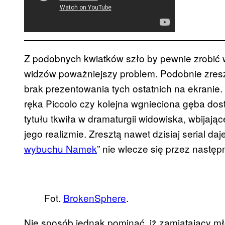
Z podobnych kwiatków szło by pewnie zrobić wi
widzów poważniejszy problem. Podobnie zresztą,
brak prezentowania tych ostatnich na ekranie.
ręka Piccolo czy kolejna wgnieciona gęba dost
tytułu tkwiła w dramaturgii widowiska, wbijaj
jego realizmie. Zresztą nawet dzisiaj serial daj
wybuchu Namek
” nie wlecze się przez nastę
Fot.
BrokenSphere
.
Nie sposób jednak pominąć, iż zamiatający m