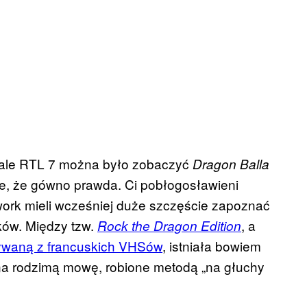
anale RTL 7 można było zobaczyć
Dragon Balla
tyle, że gówno prawda. Ci pobłogosławieni
ork mieli wcześniej duże szczęście zapoznać
ków. Między tzw.
, a
Rock the Dragon Edition
rywaną z francuskich VHSów
, istniała bowiem
na rodzimą mowę, robione metodą „na głuchy