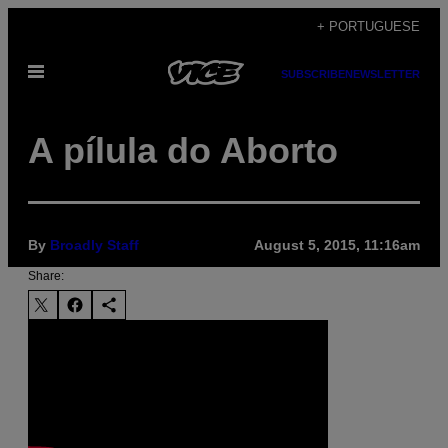
Skip
+ PORTUGUESE
to
Open
content
SUBSCRIBE
NEWSLETTER
Menu
A pílula do Aborto
By
Broadly Staff
August 5, 2015, 11:16am
Share: