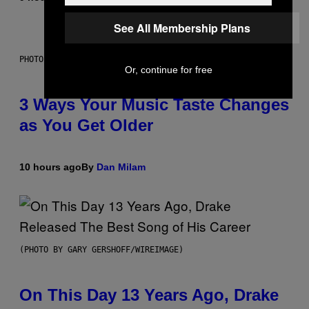
See All Membership Plans
PHOTO ILLUSTRATION BY IAN WALDIE/GETTY IMAGES
Or, continue for free
3 Ways Your Music Taste Changes
as You Get Older
10 hours ago
By
Dan Milam
(PHOTO BY GARY GERSHOFF/WIREIMAGE)
On This Day 13 Years Ago, Drake