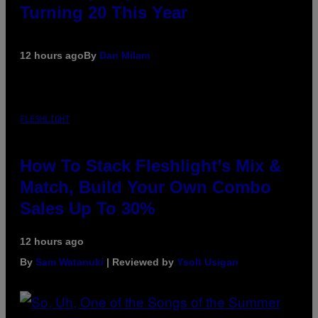
Turning 20 This Year
12 hours ago
By
Dan Milam
FLESHLIGHT
How To Stack Fleshlight’s Mix &
Match, Build Your Own Combo
Sales Up To 30%
12 hours ago
By
Sam Watanuki
| Reviewed by
Ysolt Usigan