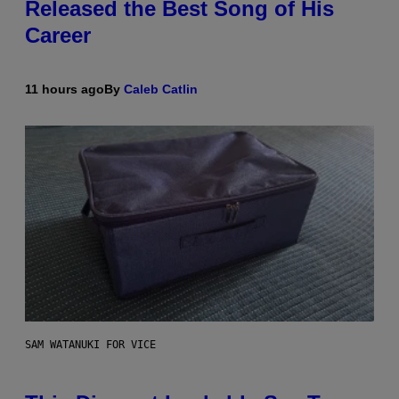
Released the Best Song of His
Career
11 hours ago
By
Caleb Catlin
SAM WATANUKI FOR VICE