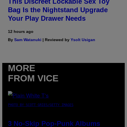
This Discreet Lockable Sex Toy
Bag Is the Nightstand Upgrade
Your Play Drawer Needs
12 hours ago
By
Sam Watanuki
| Reviewed by
Ysolt Usigan
MORE
FROM VICE
PHOTO BY SCOTT GRIES/GETTY IMAGES
3 No-Skip Pop-Punk Albums