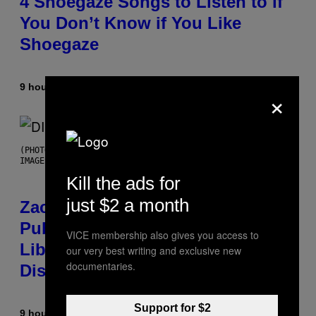
4 Shoegaze Songs to Listen to if
You Don’t Know if You Like
Shoegaze
9 hours ago
By
Stephen Andrew Galiher
×
(PHOTO BY ROBERTO PANUCCI – CORBIS/CORBIS VIA GETTY
IMAGES)
Kill the ads for
just $2 a month
Zachary Cole Smith Wants a
Publicly Owned Music Streaming
VICE membership also gives you access to
Library Built on Spotify’s
our very best writing and exclusive new
documentaries.
Dismantled Bones
Support for $2
9 hours ago
By
Lauren Boisvert