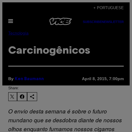
Skip
+ PORTUGUESE
to
Open
content
SUBSCRIBE
NEWSLETTER
Menu
Tecnología
​Carcinogênicos
By
April 8, 2015, 7:00pm
Ken Baumann
Share:
O envio desta semana é sobre o futuro
mundano que se desdobra diante de nossos
olhos enquanto fumamos nossos cigarros