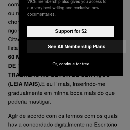
VICE membership also gives you access to
correlacionadas com diagnósticos de câncer
our very best writing and exclusive new
ou múltiplos cânceres”, gritava e
documentaries.
choramingava, um documento horrendo e
rigoroso de tudo notavelmente humano.
Support for $2
Citados como possivelmente malignos pela
See All Membership Plans
lista estava:
EXPOSIÇÃO À LUZ DE LED (>
60 MINUTOS DIÁRIOS); INALAÇÃO DIÁRIA
Or, continue for free
DE “CHEIROS RUINS” (>2HRS DIÁRIAS);
TRABALHO NO SETOR DE SERVIÇOS
E eu li mais, inserindo-me
(LEIA MAIS).
gradualmente em minha boca mais do que
poderia mastigar.
Agir de acordo com os termos com os quais
havia concordado digitalmente no Escritório