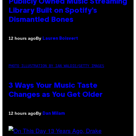
Publicly Owned Music Streaming
Library Built on Spotify’s
Dismantled Bones
By
12 hours ago
Lauren Boisvert
PHOTO ILLUSTRATION BY IAN WALDIE/GETTY IMAGES
3 Ways Your Music Taste
Changes as You Get Older
By
12 hours ago
Dan Milam