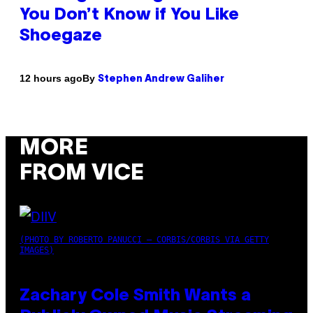
You Don’t Know if You Like
Shoegaze
By
12 hours ago
Stephen Andrew Galiher
MORE
FROM VICE
(PHOTO BY ROBERTO PANUCCI – CORBIS/CORBIS VIA GETTY
IMAGES)
Zachary Cole Smith Wants a