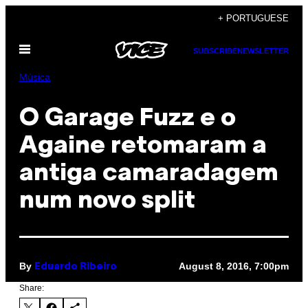
Skip
+ PORTUGUESE
to
Open
content
SUBSCRIBE
NEWSLETTER
Menu
Música
O Garage Fuzz e o
Againe retomaram a
antiga camaradagem
num novo split
By
August 8, 2016, 7:00pm
Eduardo Ribeiro
Share: