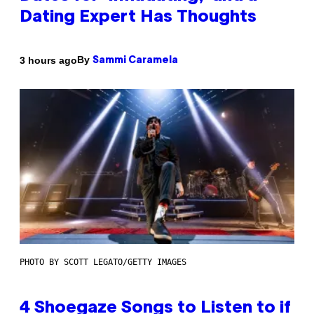
Dating Expert Has Thoughts
By
3 hours ago
Sammi Caramela
PHOTO BY SCOTT LEGATO/GETTY IMAGES
4 Shoegaze Songs to Listen to if