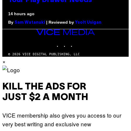
Your Play Drawer Needs
14 hours ago
By
| Reviewed by
Sam Watanuki
Ysolt Usigan
VICE
MEDIA
INSTAGRAM
TIKTOK
YOUTUBE
© 2026 VICE DIGITAL PUBLISHING, LLC
×
KILL THE ADS FOR
JUST $2 A MONTH
VICE membership also gives you access to our
very best writing and exclusive new