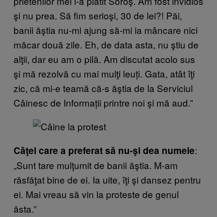
prietenilor mei i-a plătit Soroş. Am fost invidios
şi nu prea. Să fim serioşi, 30 de lei?! Păi,
banii ăştia nu-mi ajung să-mi ia mâncare nici
măcar două zile. Eh, de data asta, nu ştiu de
alţii, dar eu am o pilă. Am discutat acolo sus
şi mă rezolvă cu mai mulţi leuți. Gata, atât îţi
zic, că mi-e teamă că-s ăştia de la Serviciul
Câinesc de Informații printre noi şi mă aud.”
:
Căţel care a preferat să nu-şi dea numele
„Sunt tare mulţumit de banii ăştia. M-am
răsfăţat bine de ei. Ia uite, îţi şi dansez pentru
ei. Mai vreau să vin la proteste de genul
ăsta.”