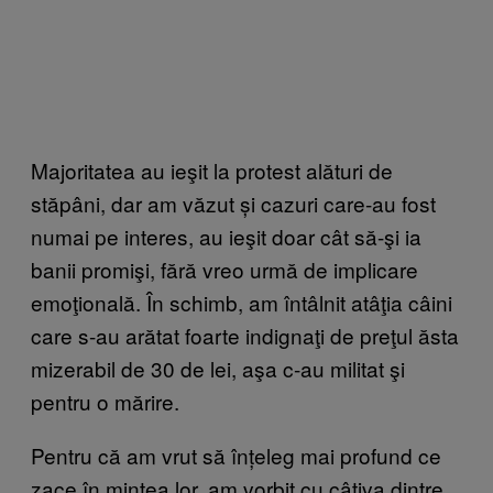
Majoritatea au ieşit la protest alături de
stăpâni, dar am văzut și cazuri care-au fost
numai pe interes, au ieşit doar cât să-şi ia
banii promişi, fără vreo urmă de implicare
emoţională. În schimb, am întâlnit atâţia câini
care s-au arătat foarte indignaţi de preţul ăsta
mizerabil de 30 de lei, aşa c-au militat şi
pentru o mărire.
Pentru că am vrut să înțeleg mai profund ce
zace în mintea lor, am vorbit cu câțiva dintre