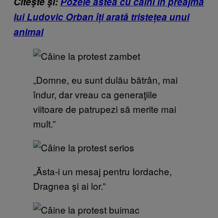
Citeşte şi:
Pozele astea cu câini în preajma
lui Ludovic Orban îți arată tristețea unui
animal
„Domne, eu sunt dulău bătrân, mai
îndur, dar vreau ca generaţiile
viitoare de patrupezi să merite mai
mult.”
„Ăsta-i un mesaj pentru Iordache,
Dragnea şi ai lor.”