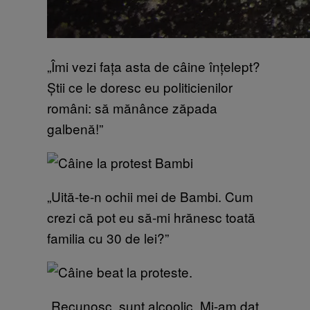
„Îmi vezi fața asta de câine înțelept?
Știi ce le doresc eu politicienilor
români: să mănânce zăpada
galbenă!”
„Uită-te-n ochii mei de Bambi. Cum
crezi că pot eu să-mi hrănesc toată
familia cu 30 de lei?”
„Recunosc, sunt alcoolic. Mi-am dat