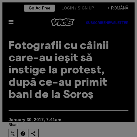
Skip
Go Ad Free
LOGIN / SIGN UP
+ ROMÂNĂ
to
Open
content
SUBSCRIBE
NEWSLETTER
Menu
Fotografii cu câinii
care-au ieșit să
instige la protest,
după ce-au primit
bani de la Soroș
January 30, 2017, 7:41am
Share: