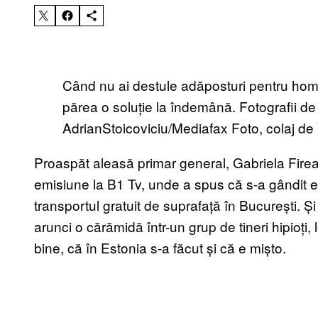
Când nu ai destule adăposturi pentru homle
părea o soluție la îndemână. Fotografii d
AdrianStoicoviciu/Mediafax Foto, colaj d
Proaspăt aleasă primar general, Gabriela Firea
emisiune la B1 Tv, unde a spus că s-a gândit ea 
transportul gratuit de suprafață în București. Ș
arunci o cărămidă într-un grup de tineri hipioți, 
bine, că în Estonia s-a făcut și că e mișto.