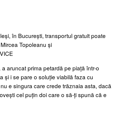
și, în București, transportul gratuit poate
e Mircea Topoleanu și
e VICE
 a aruncat prima petardă pe piață într-o
și i se pare o soluție viabilă faza cu
i nu e singura care crede trăznaia asta, dacă
lovești cel puțin doi care o să-ți spună că e