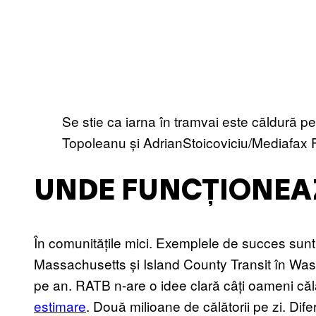
Se stie ca iarna în tramvai este căldură p
Topoleanu și AdrianStoicoviciu/Mediafax 
UNDE FUNCȚIONEA
În comunitățile mici. Exemplele de succes sun
Massachusetts și Island County Transit în Wash
pe an. RATB n-are o idee clară câți oameni că
estimare
. Două milioane de călătorii pe zi. Dif