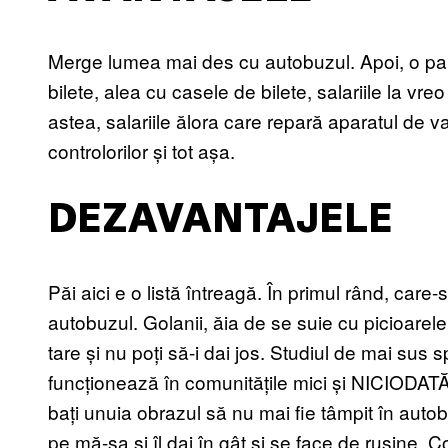
Merge lumea mai des cu autobuzul. Apoi, o part
bilete, alea cu casele de bilete, salariile la vr
astea, salariile ălora care repară aparatul de va
controlorilor și tot așa.
DEZAVANTAJELE
Păi aici e o listă întreagă. În primul rând, care
autobuzul. Golanii, ăia de se suie cu picioarel
tare și nu poți să-i dai jos. Studiul de mai sus 
funcționează în comunitățile mici și NICIODATĂ în
bați unuia obrazul să nu mai fie tâmpit în autob
pe mă-sa și îl dai în gât și se face de rușine. 