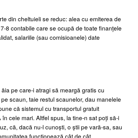
e din cheltuieli se reduc: alea cu emiterea de
eo 7-8 contabile care se ocupă de toate finanțele
lidat, salariile (sau comisioanele) date
-s ăia pe care-i atragi să meargă gratis cu
e pe scaun, taie restul scaunelor, dau manelele
spune că sistemul cu transportul gratuit
 cele mari. Altfel spus, la tine-n sat poți să-i
uz, că, dacă nu-l cunoști, o știi pe vară-sa, sau
Comunitatea funcționează cât de cât.