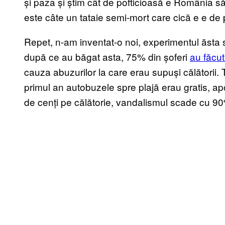
și paza și știm cât de pofticioasă e România să
este câte un tataie semi-mort care cică e e de
Repet, n-am inventat-o noi, experimentul ăsta s-
după ce au băgat asta, 75% din șoferi
au făcut
cauza abuzurilor la care erau supuși călătorii. T
primul an autobuzele spre plajă erau gratis, a
de cenți pe călătorie, vandalismul scade cu 90%.