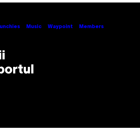
unchies
Music
Waypoint
Members
i
portul
ă