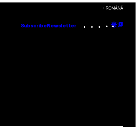
+ ROMÂNĂ
Instagram
TikTok
YouTube
Google
Goog
Subscribe
Newsletter
Discove
Top
Posts