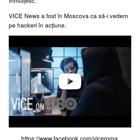
înmulțesc.
VICE News a fost în Moscova ca să-i vedem
pe hackeri în acțiune.
P
l
a
y
v
i
d
e
o
https://www.facebook.com/viceroma