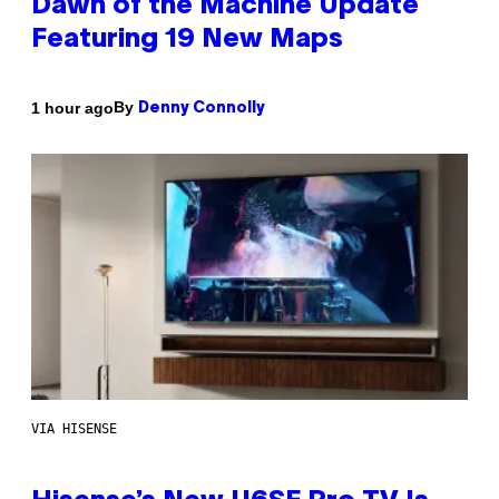
Dawn of the Machine Update
Featuring 19 New Maps
By
1 hour ago
Denny Connolly
VIA HISENSE