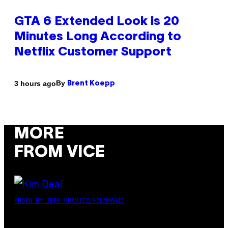
GTA 6 Extended Look is 20
Minutes Long According to
Netflix Customer Support
By
3 hours ago
Brent Koepp
MORE
FROM VICE
PHOTO BY JEFF KRAVITZ/FILMMAGIC