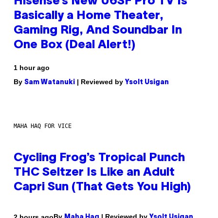
Hisense’s New U6SF Pro TV Is
Basically a Home Theater,
Gaming Rig, And Soundbar In
One Box (Deal Alert!)
1 hour ago
By
| Reviewed by
Sam Watanuki
Ysolt Usigan
MAHA HAQ FOR VICE
Cycling Frog’s Tropical Punch
THC Seltzer Is Like an Adult
Capri Sun (That Gets You High)
By
| Reviewed by
2 hours ago
Maha Haq
Ysolt Usigan