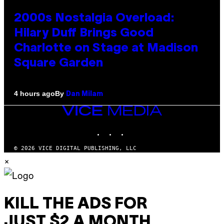
2000s Nostalgia Overload:
Hilary Duff Brings Good
Charlotte on Stage at Madison
Square Garden
By
4 hours ago
Dan Milam
VICE
MEDIA
INSTAGRAM
TIKTOK
YOUTUBE
© 2026 VICE DIGITAL PUBLISHING, LLC
×
KILL THE ADS FOR
JUST $2 A MONTH