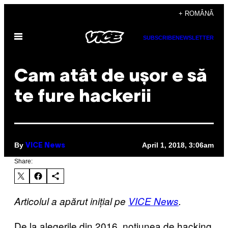
Skip
+ ROMÂNĂ
to
Open
content
SUBSCRIBE
NEWSLETTER
Menu
Cam atât de ușor e să
te fure hackerii
By
April 1, 2018, 3:06am
VICE News
Share:
Articolul a apărut inițial pe
VICE News
.
De la alegerile din 2016, noțiunea de hacking