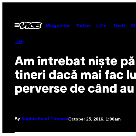
Skip
to
content
Open
Magazine
Pulse
Life
Tech
M
Menu
18+
Am întrebat niște păr
tineri dacă mai fac l
perverse de când au 
By
October 25, 2016, 1:00am
Sophie Saint Thomas