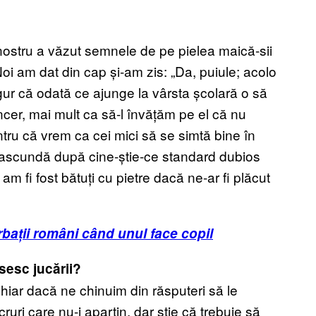
l nostru a văzut semnele de pe pielea maică-sii
 Noi am dat din cap și-am zis: „Da, puiule; acolo
gur că odată ce ajunge la vârsta școlară o să
incer, mai mult ca să-l învățăm pe el că nu
ntru că vrem ca cei mici să se simtă bine în
se ascundă după cine-știe-ce standard dubios
m fi fost bătuți cu pietre dacă ne-ar fi plăcut
ărbații români când unul face copil
sesc jucării?
 chiar dacă ne chinuim din răsputeri să le
uri care nu-i aparțin, dar știe că trebuie să