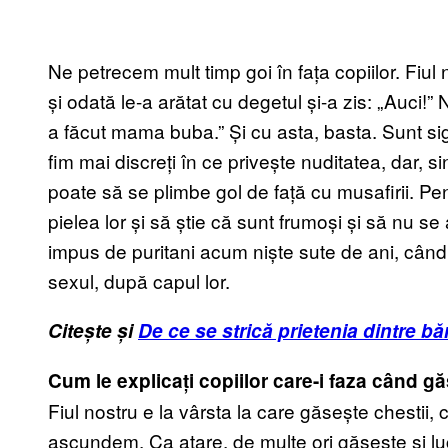
Ne petrecem mult timp goi în fața copiilor. Fiu
și odată le-a arătat cu degetul și-a zis: „Auci!”
a făcut mama buba.” Și cu asta, basta. Sunt si
fim mai discreți în ce privește nuditatea, dar, s
poate să se plimbe gol de față cu musafirii. Pe
pielea lor și să știe că sunt frumoși și să nu 
impus de puritani acum niște sute de ani, când a
sexul, după capul lor.
Citește și
De ce se strică prietenia dintre b
Cum le explicați copiilor care-i faza când gă
Fiul nostru e la vârsta la care găsește chestii,
ascundem. Ca atare, de multe ori găsește și lucr