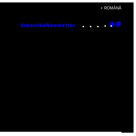
+ ROMÂNĂ
Instagram
TikTok
YouTube
Google
Goog
Subscribe
Newsletter
Discove
Top
Posts