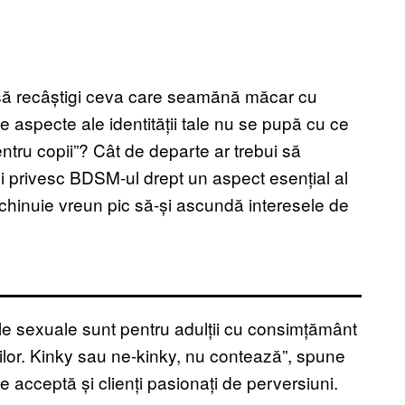
 să recâștigi ceva care seamănă măcar cu
te aspecte ale identității tale nu se pupă cu ce
tru copii”? Cât de departe ar trebui să
și privesc BDSM-ul drept un aspect esențial al
 se chinuie vreun pic să-și ascundă interesele de
ile sexuale sunt pentru adulții cu consimțământ
ilor. Kinky sau ne-kinky, nu contează”, spune
e acceptă și clienți pasionați de perversiuni.