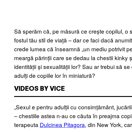
Să sperăm că, pe măsură ce crește copilul, o
fostul tău stil de viață – dar ce faci dacă anumi
crede lumea că înseamnă „un mediu potrivit pen
meargă părinții care se dedau la chestii kinky 
identității și sexualității lor? Sau ar trebui să
adulți de copiile lor în miniatură?
VIDEOS BY VICE
„Sexul e pentru adulții cu consimțământ, jucări
– chestiile astea n-au ce căuta în preajma copi
terapeuta
Dulcinea Pitagora
, din New York, car