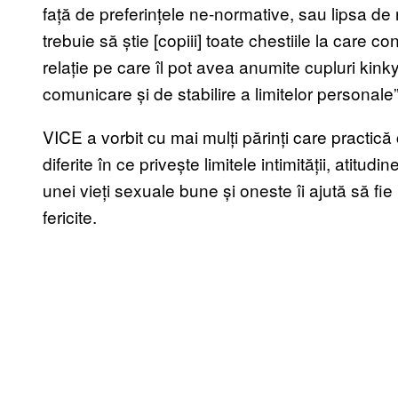
față de preferințele ne-normative, sau lipsa de 
trebuie să știe [copiii] toate chestiile la care c
relație pe care îl pot avea anumite cupluri kin
comunicare și de stabilire a limitelor personale”
VICE a vorbit cu mai mulți părinți care practică
diferite în ce privește limitele intimității, atitud
unei vieți sexuale bune și oneste îi ajută să fie p
fericite.