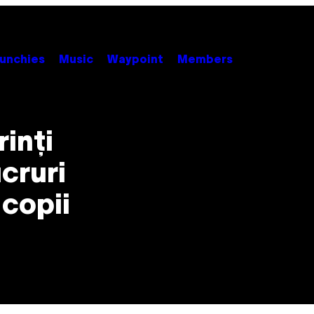
unchies
Music
Waypoint
Members
inți
ucruri
copii