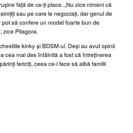
rușine față de ce-ți place. „Nu zice nimeni că
onsimțiți sau pe care le negociați, dar genul de
ky pot să confere un model foarte bun de
, zice Pitagora.
 chestiile kinky și BDSM-ul. Deși au avut opinii
inea cea mai des întâlnită a fost că întreținerea
ărinți fericiți, ceea ce-i face să aibă familii