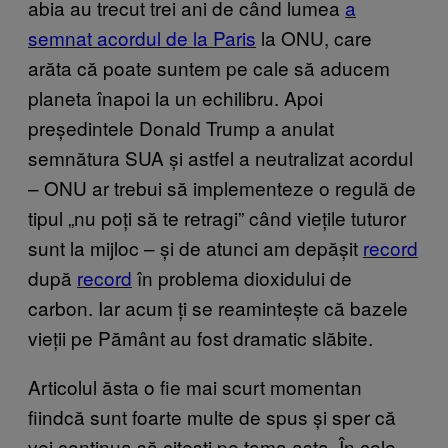
abia au trecut trei ani de când lumea
a
semnat acordul de la Paris
la ONU, care
arăta că poate suntem pe cale să aducem
planeta înapoi la un echilibru. Apoi
președintele Donald Trump a anulat
semnătura SUA și astfel a neutralizat acordul
– ONU ar trebui să implementeze o regulă de
tipul „nu poți să te retragi” când viețile tuturor
sunt la mijloc – și de atunci am depășit
record
după
record
în problema dioxidului de
carbon. Iar acum ți se reamintește că bazele
vieții pe Pământ au fost dramatic slăbite.
Articolul ăsta o fie mai scurt momentan
fiindcă sunt foarte multe de spus și sper că
vei continua să citești pe tema asta. În cele