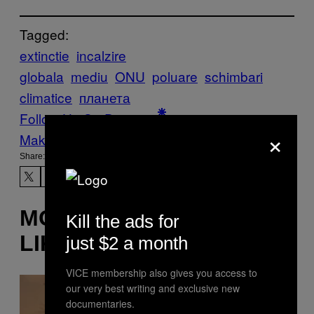
Tagged:
extinctie
incalzire
globala
mediu
ONU
poluare
schimbari
climatice
планета
Follow Us On Discover
×
Make Us Preferred In Top Stories
Share:
MORE
Kill the ads for
LIKE THIS
just $2 a month
VICE membership also gives you access to
our very best writing and exclusive new
documentaries.