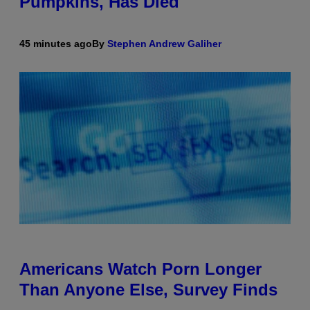
Pumpkins, Has Died
45 minutes ago
By
Stephen Andrew Galiher
Americans Watch Porn Longer
Than Anyone Else, Survey Finds