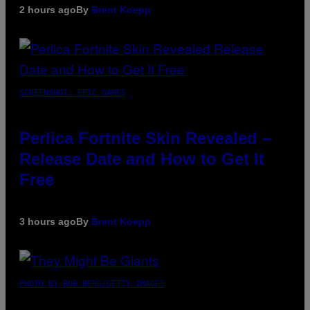
2 hours ago
By
Brent Koepp
SCREENSHOT: EPIC GAMES
Perlica Fortnite Skin Revealed –
Release Date and How to Get It
Free
3 hours ago
By
Brent Koepp
PHOTO BY BOB BERG/GETTY IMAGES