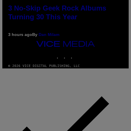
3 No-Skip Geek Rock Albums
Turning 30 This Year
3 hours ago
By
Dan Milam
VICE
MEDIA
INSTAGRAM
TIKTOK
YOUTUBE
© 2026 VICE DIGITAL PUBLISHING, LLC