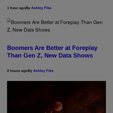
1 hour ago
By
Ashley Fike
Boomers Are Better at Foreplay
Than Gen Z, New Data Shows
2 hours ago
By
Ashley Fike