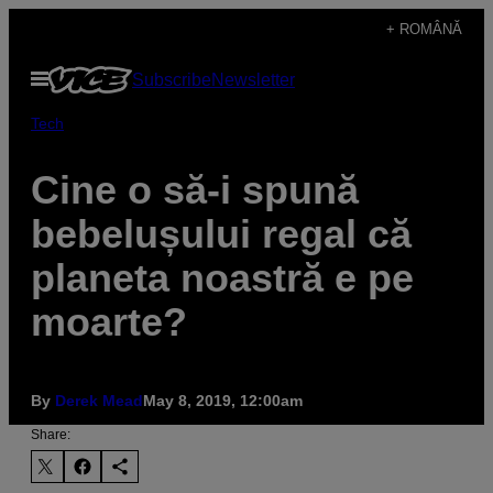
Skip
+ ROMÂNĂ
to
Open
Subscribe
Newsletter
content
Menu
Tech
Cine o să-i spună
bebelușului regal că
planeta noastră e pe
moarte?
By
Derek Mead
May 8, 2019, 12:00am
Share: