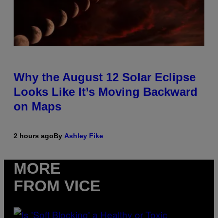
Why the August 12 Solar Eclipse
Looks Like It’s Moving Backward
on Maps
2 hours ago
By
Ashley Fike
MORE
FROM VICE