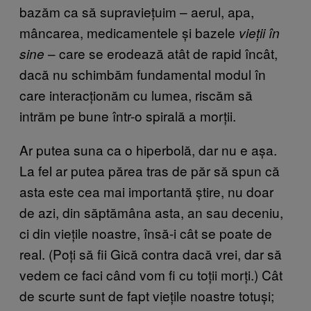
bazăm ca să supraviețuim – aerul, apa,
mâncarea, medicamentele și bazele
vieții în
– care se erodează atât de rapid încât,
sine
dacă nu schimbăm fundamental modul în
care interacționăm cu lumea, riscăm să
intrăm pe bune într-o spirală a morții.
Ar putea suna ca o hiperbolă, dar nu e așa.
La fel ar putea părea tras de păr să spun că
asta este cea mai importantă știre, nu doar
de azi, din săptămâna asta, an sau deceniu,
ci din viețile noastre, însă-i cât se poate de
real. (Poți să fii Gică contra dacă vrei, dar să
vedem ce faci când vom fi cu toții morți.) Cât
de scurte sunt de fapt viețile noastre totuși;