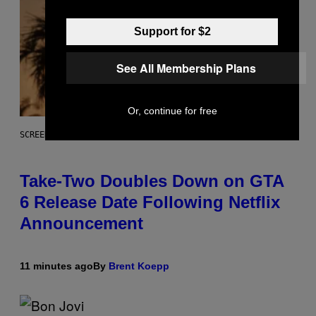
Support for $2
See All Membership Plans
Or, continue for free
SCREENSHOT: ROCKSTAR GAMES
Take-Two Doubles Down on GTA
6 Release Date Following Netflix
Announcement
11 minutes ago
By
Brent Koepp