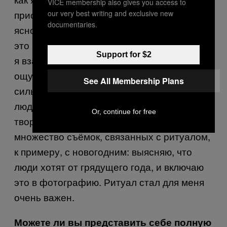
VICE membership also gives you access to
приоритеты. У меня значительно больше
our very best writing and exclusive new
documentaries.
ясности насчёт того, что для меня важно, и
это влияет на то, как я себя подаю или как
Support for $2
я взаимодействую с людьми. Моё
ощущение собственной сущности гораздо
See All Membership Plans
сильнее и меньше зависит от других
людей. Это однозначно повлияло на моё
Or, continue for free
творчество, поскольку я провожу
множество съёмок, связанных с ритуалом,
к примеру, с новогодним: выясняю, что
люди хотят от грядущего года, и включаю
это в фотографию. Ритуал стал для меня
очень важен.
Можете ли вы представить себе полную