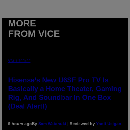
MORE
FROM VICE
VIA HISENSE
Hisense’s New U6SF Pro TV Is
Basically a Home Theater, Gaming
Rig, And Soundbar In One Box
(Deal Alert!)
9 hours ago
By
Sam Watanuki
| Reviewed by
Ysolt Usigan