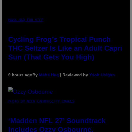
MAHA HAQ FOR VICE
Cycling Frog’s Tropical Punch
THC Seltzer Is Like an Adult Capri
Sun (That Gets You High)
9 hours ago
By
Maha Haq
| Reviewed by
Ysolt Usigan
PHOTO BY NICK LAHAM/GETTY IMAGES
‘Madden NFL 27’ Soundtrack
Includes Ozzy Osbourne,