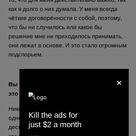
как я долго о них думала. У меня всегда
чёткие договорённости с собой, поэтому,
что бы ни случилось или какое бы
решение мне ни приходилось принимать,
они лежат в основе. И это стало огромным
подспорьем.
×
Вы когда-нибудь сожалели о том, что
это сделали?
Никогда. Я бы сказала, что по шкале от
Kill the ads for
одного до десяти это на девять баллов из
just $2 a month
десяти изменило моё место в мире – то,
как я подаю себя, как расставляю