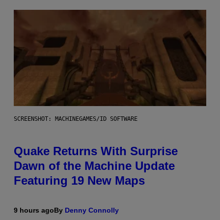
SCREENSHOT: MACHINEGAMES/ID SOFTWARE
Quake Returns With Surprise
Dawn of the Machine Update
Featuring 19 New Maps
9 hours ago
By
Denny Connolly