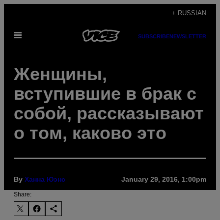
Skip
+ RUSSIAN
to
Open
content
SUBSCRIBE
NEWSLETTER
Menu
Женщины,
вступившие в брак с
собой, рассказывают
о том, каково это
By
Ханна Юэнс
January 29, 2016, 1:00pm
Share: