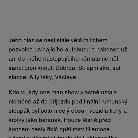
Jeho hlas se nesl stále větším tichem
pozvolna usínajícího autobusu a nakonec už
ani do mého nastupujícího kómatu neměl
šanci proniknout. Dobrou, Sklepmistře, spi
sladce. A ty taky, Václave.
Kdo ví, kdy one man show vlastně ustala,
nicméně až do příjezdu pod finální rumunský
stoupák byl potom celý obsah vozidla tichý a
krotký jako beránek. Pouze těsně před
koncem cesty řidič opět rozvířil emoce
odemknutím tajné truhly plné chlazeného