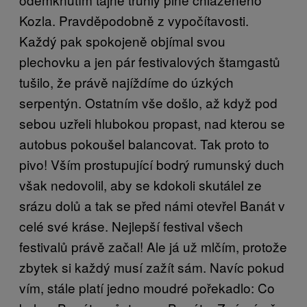
Kozla. Pravděpodobně z vypočítavosti.
Každý pak spokojeně objímal svou
plechovku a jen pár festivalových štamgastů
tušilo, že právě najíždíme do úzkých
serpentýn. Ostatním vše došlo, až když pod
sebou uzřeli hlubokou propast, nad kterou se
autobus pokoušel balancovat. Tak proto to
pivo! Vším prostupující bodrý rumunský duch
však nedovolil, aby se kdokoli skutálel ze
srázu dolů a tak se před námi otevřel Banát v
celé své kráse. Nejlepší festival všech
festivalů právě začal! Ale já už mlčím, protože
zbytek si každý musí zažít sám. Navíc pokud
vím, stále platí jedno moudré pořekadlo: Co