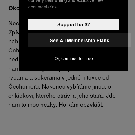
documentaries.
Okolo jedné hodiny ranní
Noc je mladá a zábava v plném proudu.
Support for $2
Zpíváme! Hodně, kvalitně, cokoli a především
See All Membership Plans
nahlas! Na Okoř je cesta, Babička Mary,
Cohenovo Hallelujah – světový a nikoho
nediskriminující repertoár. Jen škoda, že se
Or, continue for free
nám nedaří ujasnit, jak je to s veverkama,
rybama a sekerama v jedné hitovce od
Čechomoru. Nakonec vybíráme jinou, o
chlápkovi, kterého otrávila jeho stará. Jde
nám to moc hezky. Holkám obzvlášť.