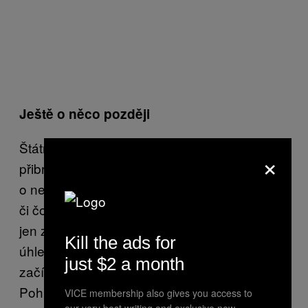
Ještě o něco později
Štátné hranice Slovenska. Autobus lehce
×
přibržďuje a jen co druhý řidič provede pokus
o nepozorovaný výskok pro dálniční známku
či čo, už se přes něj valí patnáct chlapů a my
jen z okénka chtě nechtě přihlížíme, jak
Kill the ads for
úhledně seřazení jeden vedle druhého
just $2 a month
začínají blaženě zalévat nedaleký trávníček.
Pohled pro bohy.
VICE membership also gives you access to
our very best writing and exclusive new