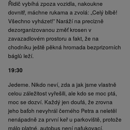
Řidič vybíhá zpoza vozidla, nakoukne
dovnitř, máchne rukama a zvolá: „Celý blbě!
Všechno vyházet!” Naráží na precizně
dezorganizovanou změť krosen v
zavazadlovém prostoru a fakt, že na
chodníku ještě pěkná hromada bezprizorních
báglů leží.
19:30
Jedeme. Nikdo neví, zda a jak jsme vlastně
celou záležitost vyřešili, ale kdo se moc ptá,
moc se dozví. Každý jen doufá, že zrovna
jeho baťoh nevyhrál černého Petra a neletěl
nenápadně za první keř u parkoviště, protože
málo platné, autobus není nafukovací.