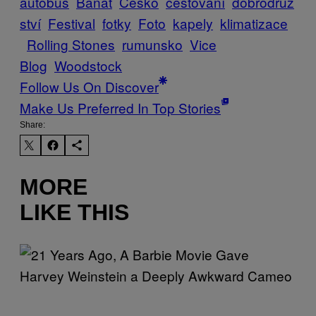
autobús
Banát
Česko
cestování
dobrodruž
ství
Festival
fotky
Foto
kapely
klimatizace
Rolling Stones
rumunsko
Vice
Blog
Woodstock
Follow Us On Discover
Make Us Preferred In Top Stories
Share:
MORE
LIKE THIS