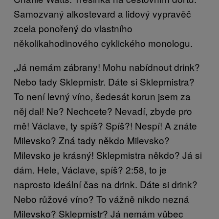
Samozvaný alkostevard a lidový vypravěč
zcela ponořený do vlastního
několikahodinového cyklického monologu.
„Já nemám zábrany! Mohu nabídnout drink?
Nebo tady Sklepmistr. Dáte si Sklepmistra?
To není levný víno, šedesát korun jsem za
něj dal! Ne? Nechcete? Nevadí, zbyde pro
mě! Václave, ty spíš? Spíš?! Nespí! A znáte
Milevsko? Zná tady někdo Milevsko?
Milevsko je krásný! Sklepmistra někdo? Já si
dám. Hele, Václave, spíš? 2:58, to je
naprosto ideální čas na drink. Dáte si drink?
Nebo růžové víno? To vážně nikdo nezná
Milevsko? Sklepmistr? Já nemám vůbec