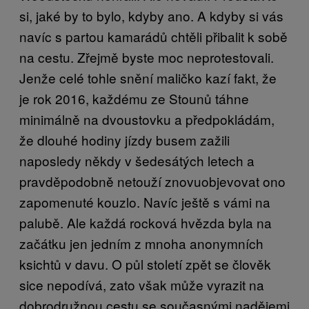
si, jaké by to bylo, kdyby ano. A kdyby si vás
navíc s partou kamarádů chtěli přibalit k sobě
na cestu. Zřejmě byste moc neprotestovali.
Jenže celé tohle snění maličko kazí fakt, že
je rok 2016, každému ze Stounů táhne
minimálně na dvoustovku a předpokládám,
že dlouhé hodiny jízdy busem zažili
naposledy někdy v šedesátých letech a
pravděpodobně netouží znovuobjevovat ono
zapomenuté kouzlo. Navíc ještě s vámi na
palubě. Ale každá rocková hvězda byla na
začátku jen jedním z mnoha anonymních
ksichtů v davu. O půl století zpět se člověk
sice nepodívá, zato však může vyrazit na
dobrodružnou cestu se současnými nadějemi