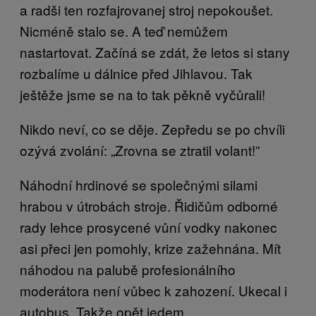
a radši ten rozfajrovanej stroj nepokoušet.
Nicméně stalo se. A teď nemůžem
nastartovat. Začíná se zdát, že letos si stany
rozbalíme u dálnice před Jihlavou. Tak
ještěže jsme se na to tak pěkně vyčůrali!
Nikdo neví, co se děje. Zepředu se po chvíli
ozývá zvolání: „Zrovna se ztratil volant!”
Náhodní hrdinové se společnými silami
hrabou v útrobách stroje. Řidičům odborné
rady lehce prosycené vůní vodky nakonec
asi přeci jen pomohly, krize zažehnána. Mít
náhodou na palubě profesionálního
moderátora není vůbec k zahození. Ukecal i
autobus. Takže opět jedem.