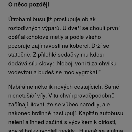
O něco později
Útrobami busu již prostupuje oblak
roztodivných výparů. U dveří se choulí první
oběť alkoholové metly a podle všeho
pozoruje zajímavosti na koberci. Drží se
statečně. Z přilehlé sedačky mu kdosi
dodává sílu slovy: „Neboj, voni ti za chvilku
vodevřou a budeš se moc vygrckat!”
Nabíráme několik nových cestujících. Samé
nicnetušící víly. V tu chvíli pravděpodobně
začínají litovat, že se vůbec narodily, ale
nakonec hrdinně nastupují. Kapitán autobusu
nelení a ihned začíná s výcvikem k otrlosti,
aby si holky rychleji zvykly. „Hlavně se s nima