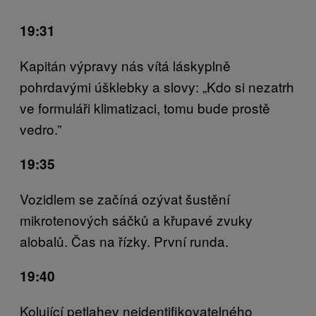
19:31
Kapitán výpravy nás vítá láskyplně
pohrdavými úšklebky a slovy: „Kdo si nezatrh
ve formuláři klimatizaci, tomu bude prostě
vedro.”
19:35
Vozidlem se začíná ozývat šustění
mikrotenových sáčků a křupavé zvuky
alobalů. Čas na řízky. První runda.
19:40
Kolující petlahev neidentifikovatelného