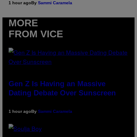
1 hour ago
By
Sammi Caramela
MORE
FROM VICE
Gen Z Is Having an Massive
Dating Debate Over Sunscreen
1 hour ago
By
Sammi Caramela