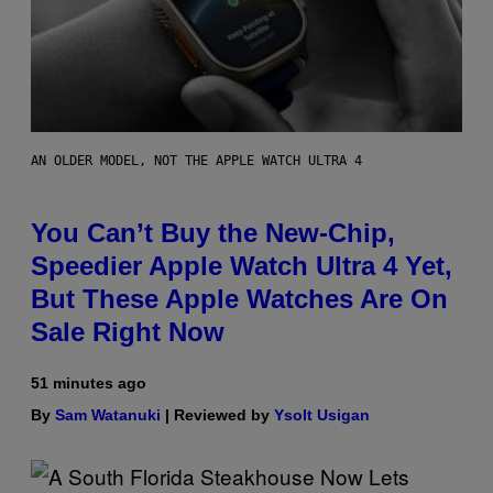
AN OLDER MODEL, NOT THE APPLE WATCH ULTRA 4
You Can’t Buy the New-Chip,
Speedier Apple Watch Ultra 4 Yet,
But These Apple Watches Are On
Sale Right Now
51 minutes ago
By
Sam Watanuki
| Reviewed by
Ysolt Usigan