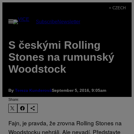
Skip
+ CZECH
to
Open
Subscribe
Newsletter
content
Menu
S českými Rolling
Stones na rumunský
Woodstock
By
Tereza Kunderová
September 5, 2016, 9:05am
Share:
Fajn, je pravda, že zrovna Rolling Stones na
Woodstocku nehráli. Ale nevadí. Představte