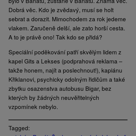
bylo v Banátu, zůstane v Banátu. Známá věc.
Dobrá věc. Kdo je zvědavý, musí se holt
sebrat a dorazit. Mimochodem za rok jedeme
vlakem. Zaručeně delší, ale zato horší cesta.
A to je právě ono! Tak kdo se přidá?
Speciální poděkování patří skvělým lidem z
kapel Gits a Lekses (podprahová reklama –
takže honem, najít a poslechnout!), kapiánu
Křiklanovi, psychicky odolným řidičům a také
zbytku osazenstva autobusu Bigar, bez
kterých by žádných neuvěřitelných
vzpomínek nebylo.
Tagged: