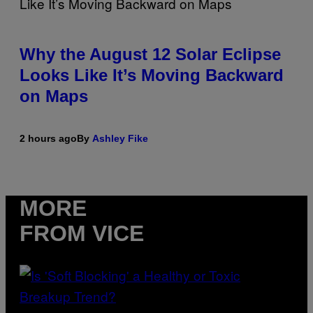
Why the August 12 Solar Eclipse
Looks Like It’s Moving Backward
on Maps
2 hours ago
By
Ashley Fike
MORE
FROM VICE