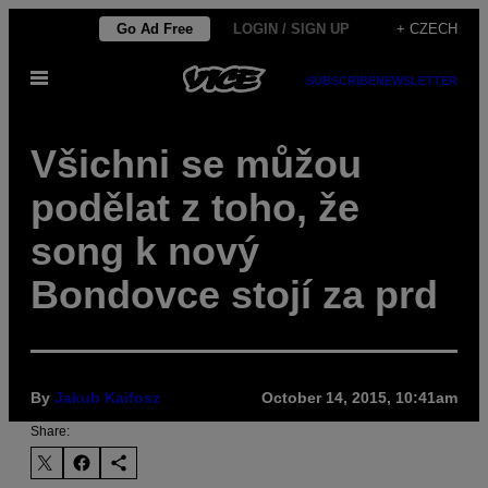
Skip
Go Ad Free
LOGIN / SIGN UP
+ CZECH
to
Open
content
SUBSCRIBE
NEWSLETTER
Menu
Všichni se můžou
podělat z toho, že
song k nový
Bondovce stojí za prd
By
Jakub Kaifosz
October 14, 2015, 10:41am
Share: