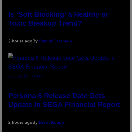
Is ‘Soft Blocking’ a Healthy or
Toxic Breakup Trend?
2 hours ago
By
Sammi Caramela
SCREENSHOT: ATLUS
Persona 6 Release Date Gets
Update In SEGA Financial Report
2 hours ago
By
Brent Koepp