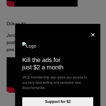
Důkaz #1
×
Jenže čím víc tu těch písniček nostalgicky
poslouchám, tím víc na mě štěká zakopanej
pes.
Kill the ads for
just $2 a month
VICE membership also gives you access to
our very best writing and exclusive new
documentaries.
Support for $2