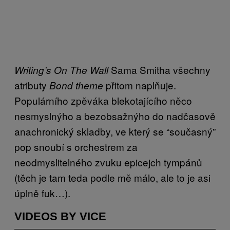
Sama Smitha všechny
Writing’s On The Wall
atributy
přitom naplňuje.
Bond theme
Populárního zpěváka blekotajícího něco
nesmyslnýho a bezobsažnýho do nadčasově
anachronický skladby, ve který se “současný”
pop snoubí s orchestrem za
neodmyslitelného zvuku epicejch tympánů
(těch je tam teda podle mě málo, ale to je asi
úplně fuk…).
VIDEOS BY VICE