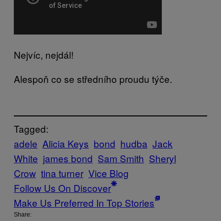
Nejvíc, nejdál!
Alespoň co se středního proudu týče.
Tagged:
adele
Alicia Keys
bond
hudba
Jack
White
james bond
Sam Smith
Sheryl
Crow
tina turner
Vice Blog
Follow Us On Discover
Make Us Preferred In Top Stories
Share: