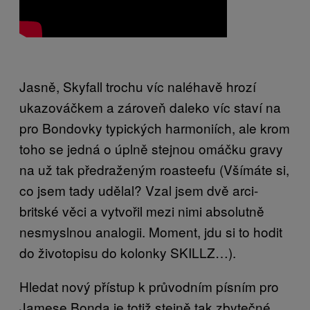
Jasně, Skyfall trochu víc naléhavě hrozí
ukazováčkem a zároveň daleko víc staví na
pro Bondovky typických harmoniích, ale krom
toho se jedná o úplně stejnou omáčku gravy
na už tak předraženým roasteefu (Všímáte si,
co jsem tady udělal? Vzal jsem dvě arci-
britské věci a vytvořil mezi nimi absolutně
nesmyslnou analogii. Moment, jdu si to hodit
do životopisu do kolonky SKILLZ…).
Hledat nový přístup k průvodním písním pro
Jamese Bonda je totiž stejně tak zbytečné,