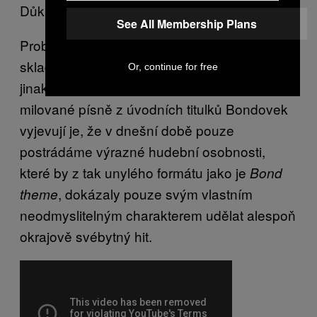
Důkaz #2
See All Membership Plans
Problém totiž není v tom, že by se od sebe
skladby kvalitativně (či i v podstatě jakkoliv
Or, continue for free
jinak) výrazně lišily. Problém, který všemi
milované písně z úvodních titulků Bondovek
vyjevují je, že v dnešní době pouze
postrádáme výrazné hudební osobnosti,
které by z tak unylého formátu jako je
Bond
, dokázaly pouze svým vlastním
theme
neodmyslitelným charakterem udělat alespoň
okrajově svébytný hit.