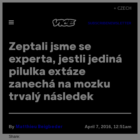
Skip
+ CZECH
to
Open
content
SUBSCRIBE
NEWSLETTER
Menu
Zeptali jsme se
experta, jestli jediná
pilulka extáze
zanechá na mozku
trvalý následek
By
April 7, 2016, 12:51am
Matthieu Beigbeder
Share: