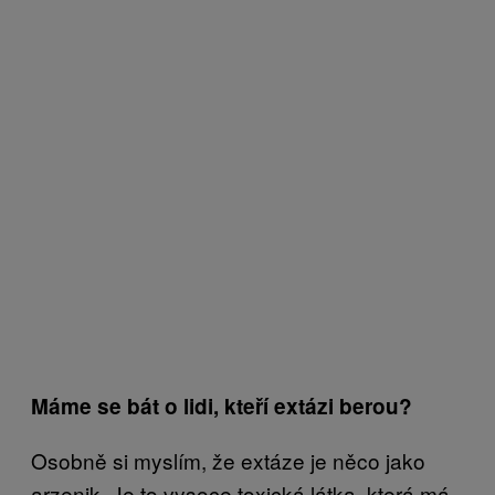
Máme se bát o lidi, kteří extázi berou?
Osobně si myslím, že extáze je něco jako
arzenik. Je to vysoce toxická látka, která má