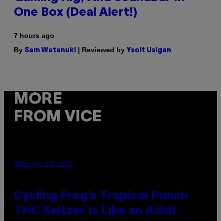
One Box (Deal Alert!)
7 hours ago
By
| Reviewed by
Sam Watanuki
Ysolt Usigan
MORE
FROM VICE
MAHA HAQ FOR VICE
Cycling Frog’s Tropical Punch
THC Seltzer Is Like an Adult