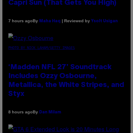
Capri Sun (That Gets You High)
By
| Reviewed by
7 hours ago
Maha Haq
Ysolt Usigan
PHOTO BY NICK LAHAM/GETTY IMAGES
‘Madden NFL 27’ Soundtrack
Includes Ozzy Osbourne,
Metallica, the White Stripes, and
Styx
By
8 hours ago
Dan Milam