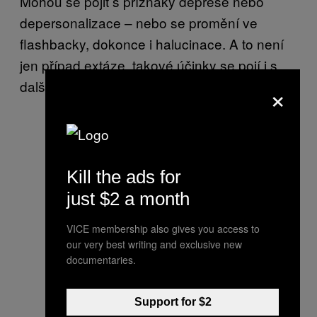
Mohou se pojit s příznaky deprese nebo
depersonalizace – nebo se promění ve
flashbacky, dokonce i halucinace. A to není
jen případ extáze, takové účinky se pojí i s
dalšími halucinogeny.
×
Kill the ads for
just $2 a month
VICE membership also gives you access to
our very best writing and exclusive new
documentaries.
Support for $2