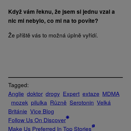
Když vám řeknu, že jsem si jednu vzal a
nic mi nebylo, co mi na to povíte?
Že příště vás to možná úplně vyřídí.
Tagged:
Anglie
doktor
drogy
Expert
extaze
MDMA
mozek
pilulka
Různě
Serotonin
Velká
Británie
Vice Blog
Follow Us On Discover
Make Us Preferred In Top Stories