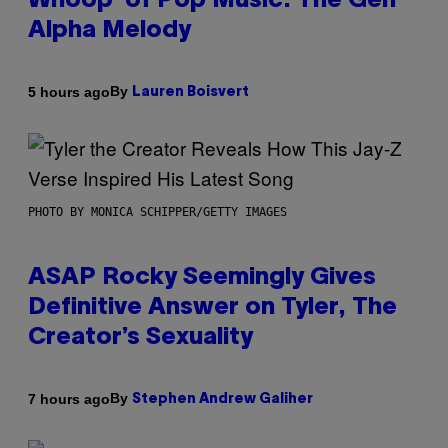
Whoop’ of Pop Music: The Gen
Alpha Melody
By
5 hours ago
Lauren Boisvert
PHOTO BY MONICA SCHIPPER/GETTY IMAGES
ASAP Rocky Seemingly Gives
Definitive Answer on Tyler, The
Creator’s Sexuality
By
7 hours ago
Stephen Andrew Galiher