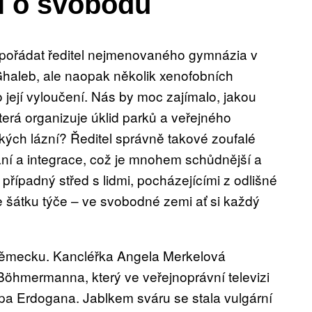
jí o svobodu
ypořádat ředitel nejmenovaného gymnázia v
haleb, ale naopak několik xenofobních
o její vyloučení. Nás by moc zajímalo, jakou
terá organizuje úklid parků a veřejného
ckých lázní? Ředitel správně takové zoufalé
ání a integrace, což je mnohem schůdnější a
případný střed s lidmi, pocházejícími z odlišné
 se šátku týče – ve svobodné zemi ať si každý
Německu. Kancléřka Angela Merkelová
 Böhmermanna, který ve veřejnoprávní televizi
pa Erdogana. Jablkem sváru se stala vulgární