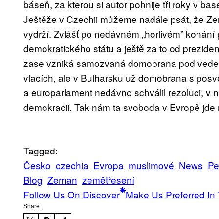
báseň, za kterou si autor pohnije tři roky v ba
Ještěže v Czechii můžeme nadále psát, že Zema
vydrží. Zvlášť po nedávném „horlivém” konání po
demokratického státu a ještě za to od prezid
zase vzniká samozvaná domobrana pod vedení
vlacích, ale v Bulharsku už domobrana s posv
a europarlament nedávno schválil rezoluci, v n
demokracii. Tak nám ta svoboda v Evropě jde
Tagged:
Česko
czechia
Evropa
muslimové
News
Pe
Blog
Zeman
zemětřesení
Follow Us On Discover
Make Us Preferred In 
Share: