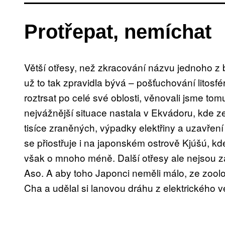
Protřepat, nemíchat
Větší otřesy, než zkracování názvu jednoho z 
už to tak zpravidla bývá – pošťuchování litosf
roztrsat po celé své oblosti, věnovali jsme tom
nejvážnější situace nastala v Ekvádoru, kde z
tisíce zraněných, výpadky elektřiny a uzavřen
se přiostřuje i na japonském ostrově Kjúšú, kd
však o mnoho méně. Další otřesy ale nejsou z
Aso. A aby toho Japonci neměli málo, ze zool
Cha a udělal si lanovou dráhu z elektrického v