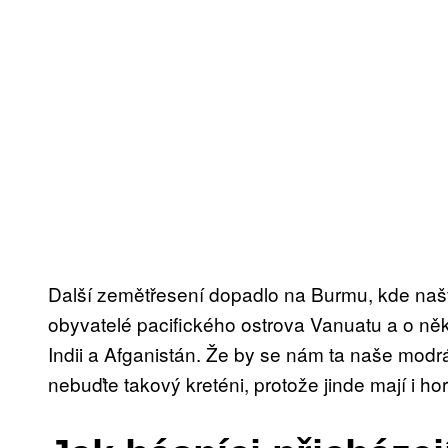
Další zemětřesení dopadlo na Burmu, kde naštěs
obyvatelé pacifického ostrova Vanuatu a o něko
Indii a Afganistán. Že by se nám ta naše modrá
nebuďte takový kreténi, protože jinde mají i hor