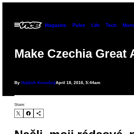
Skip
to
content
Open
Magazine
Pulse
Life
Tech
Munc
Menu
Make Czechia Great 
By
Vojtěch Konečný
April 18, 2016, 5:44am
Share: