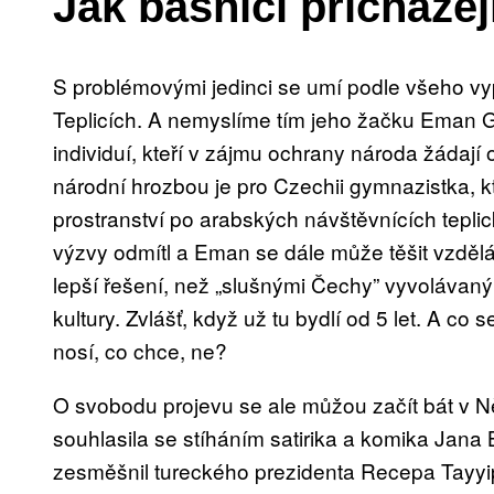
Jak básníci přicháze
S problémovými jedinci se umí podle všeho v
Teplicích. A nemyslíme tím jeho žačku Eman G
individuí, kteří v zájmu ochrany národa žádají 
národní hrozbou je pro Czechii gymnazistka, k
prostranství po arabských návštěvnících tepli
výzvy odmítl a Eman se dále může těšit vzděl
lepší řešení, než „slušnými Čechy” vyvolávaný 
kultury. Zvlášť, když už tu bydlí od 5 let. A co
nosí, co chce, ne?
O svobodu projevu se ale můžou začít bát v 
souhlasila se stíháním satirika a komika Jana
zesměšnil tureckého prezidenta Recepa Tayyi