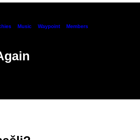
hies
Music
Waypoint
Members
Again