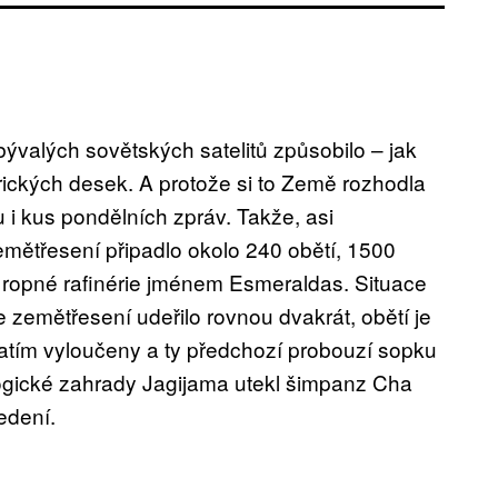
bývalých sovětských satelitů způsobilo – jak
érických desek. A protože si to Země rozhodla
u i kus pondělních zpráv. Takže, asi
emětřesení připadlo okolo 240 obětí, 1500
í ropné rafinérie jménem Esmeraldas. Situace
e zemětřesení udeřilo rovnou dvakrát, obětí je
atím vyloučeny a ty předchozí probouzí sopku
ogické zahrady Jagijama utekl šimpanz Cha
edení.