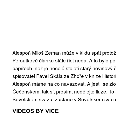
Alespoň Miloš Zeman může v klidu spát protože 
Peroutkově článku stále říct nedá. A to bylo 
papírech, než je necelé století starý novinový 
spisovatel Pavel Skála ze Zhoře v knize Histo
Alespoň máme na co navazovat. A jestli se zlo
Čečenskem, tak si, prosím, nedělejte iluze. To 
Sovětském svazu, zůstane v Sovětském svaz
VIDEOS BY VICE