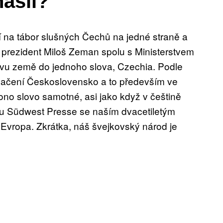
našli?
ělí na tábor slušných Čechů na jedné straně a
e prezident Miloš Zeman spolu s Ministerstvem
ázvu země do jednoho slova, Czechia. Podle
načení Československo a to především ve
 ono slovo samotné, asi jako když v češtině
tu Südwest Presse se naším dvacetiletým
Evropa. Zkrátka, náš švejkovský národ je