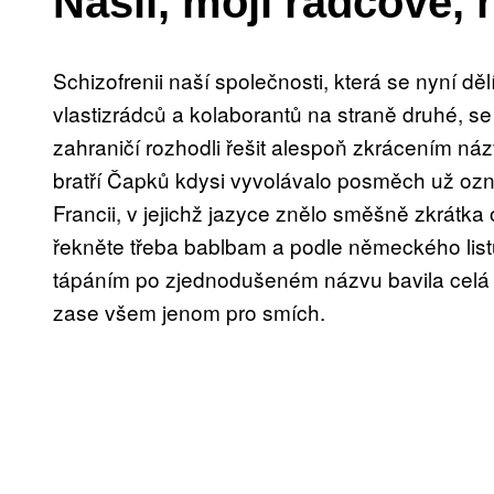
Našli, moji rádcové, 
Schizofrenii naší společnosti, která se nyní d
vlastizrádců a kolaborantů na straně druhé, s
zahraničí rozhodli řešit alespoň zkrácením n
bratří Čapků kdysi vyvolávalo posměch už oz
Francii, v jejichž jazyce znělo směšně zkrátka
řekněte třeba bablbam a podle německého lis
tápáním po zjednodušeném názvu bavila celá 
zase všem jenom pro smích.