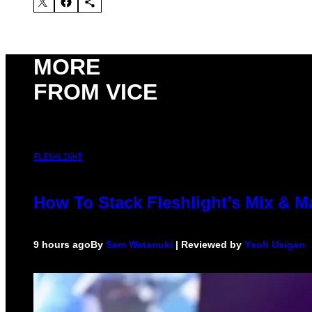
MORE
FROM VICE
FLESHLIGHT
How To Stack Fleshlight’s Mix & 
9 hours ago
By
Sam Watanuki
| Reviewed by
Ysolt Usigan