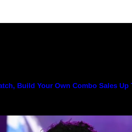
Match, Build Your Own Combo Sales Up