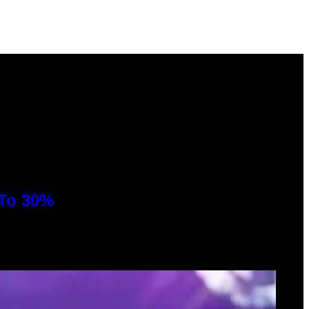
 To 30%