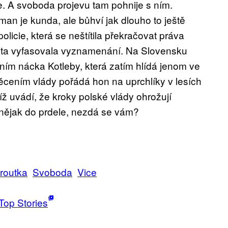
se. A svoboda projevu tam pohnije s ním.
n je kunda, ale bůhví jak dlouho to ještě
licie, která se neštítila překračovat práva
enta vyfasovala vyznamenání. Na Slovensku
m nácka Kotleby, která zatím hlídá jenom ve
ěcením vlády pořádá hon na uprchlíky v lesích
íž uvádí, že kroky polské vlády ohrožují
 nějak do prdele, nezdá se vám?
routka
Svoboda
Vice
Top Stories