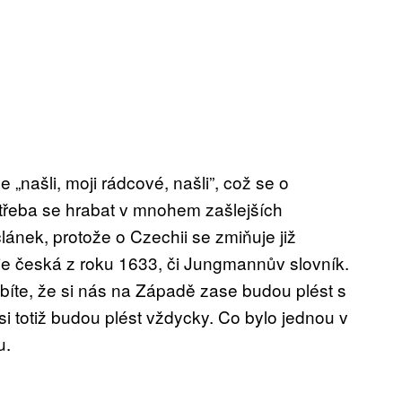
„našli, moji rádcové, našli”, což se o
potřeba se hrabat v mnohem zašlejších
článek, protože o Czechii se zmiňuje již
rie česká z roku 1633, či Jungmannův slovník.
bíte, že si nás na Západě zase budou plést s
si totiž budou plést vždycky. Co bylo jednou v
u.