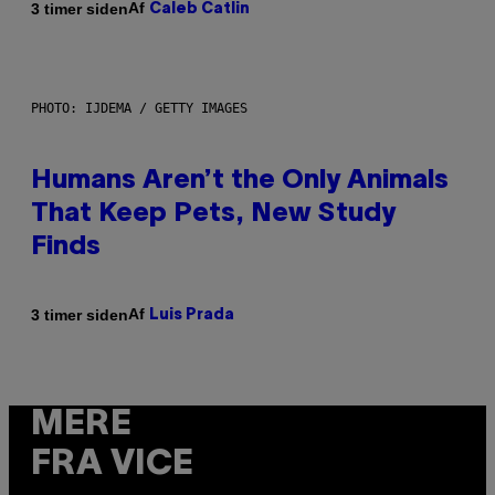
Af
3 timer siden
Caleb Catlin
PHOTO: IJDEMA / GETTY IMAGES
Humans Aren’t the Only Animals
That Keep Pets, New Study
Finds
Af
3 timer siden
Luis Prada
MERE
FRA VICE