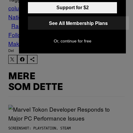
column
familie
Fotografia
frankrig
Front
Support for $2
Nationale
højreekstremisme
højrefløj
Politik
See All Membership Plans
Racisme
Vice Blog
Follow Us On Discover
Or, continue for free
Make Us Preferred In Top Stories
Del
MERE
SOM DETTE
SCREENSHOT: PLAYSTATION, STEAM