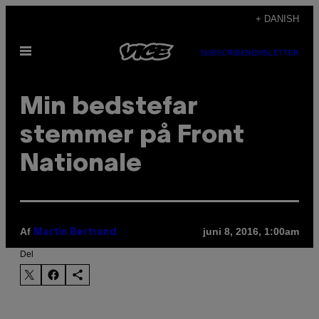
Spring
+ DANISH
til
Åbn
indhold
SUBSCRIBE
NEWSLETTER
Menu
Min bedstefar
stemmer på Front
Nationale
Af
juni 8, 2016, 1:00am
Martin Bertrand
Del