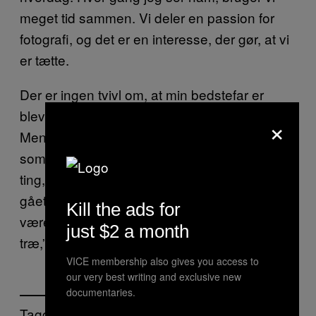
meget tid sammen. Vi deler en passion for
fotografi, og det er en interesse, der gør, at vi
er tætte.
Der er ingen tvivl om, at min bedstefar er
blevet bitter. Hvem er ikke det som 59-årig?
×
Men han er også en person, jeg ser op til, og
som en gang fortalte mig, at der kun var én
ting, han fortrød i sit liv. “Jeg ville gerne have
gået længere tid i skole. Jeg ville gerne have
Kill the ads for
været møbelsnedker og have arbejdet med
just $2 a month
træ,” indrømmede han en gang.
VICE membership also gives you access to
our very best writing and exclusive new
documentaries.
Tagget: