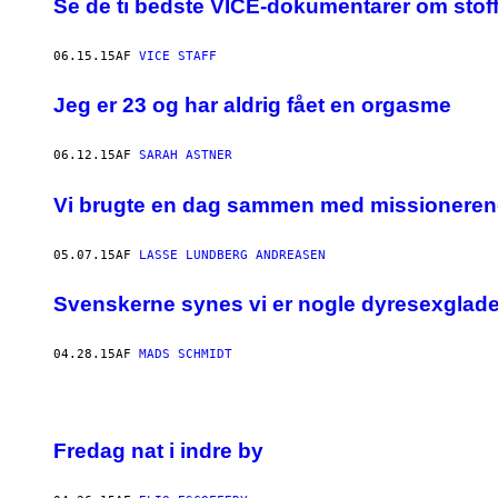
Se de ti bedste VICE-dokumentarer om stoff
06.15.15
AF
VICE STAFF
Jeg er 23 og har aldrig fået en orgasme
06.12.15
AF
SARAH ASTNER
Vi brugte en dag sammen med missionere
05.07.15
AF
LASSE LUNDBERG ANDREASEN
Svenskerne synes vi er nogle dyresexglade 
04.28.15
AF
MADS SCHMIDT
Fredag nat i indre by