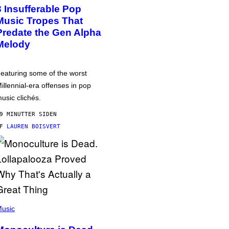
3 Insufferable Pop
Music Tropes That
Predate the Gen Alpha
Melody
eaturing some of the worst
illennial-era offenses in pop
usic clichés.
9 MINUTTER SIDEN
AF
LAUREN BOISVERT
usic