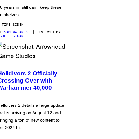
0 years in, still can’t keep these
n shelves.
 TIME SIDEN
AF
SAM WATANUKI
| REVIEWED BY
SOLT USIGAN
Helldivers 2 Officially
Crossing Over with
Warhammer 40,000
elldivers 2 details a huge update
hat is arriving on August 12 and
ringing a ton of new content to
he 2024 hit.