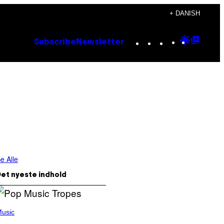
+ DANISH
Instagram
TikTok
YouTube
Google
Goog
Subscribe
Newsletter
Discove
Top
Posts
e Alle
et nyeste indhold
usic