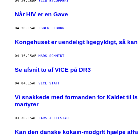
04.26.15
AF
ELIO ESCOFFERY
Når HIV er en Gave
04.20.15
AF
ESBEN ELBORNE
Kongehuset er uendeligt ligegyldigt, så ka
04.16.15
AF
MADS SCHMIDT
Se afsnit to af VICE på DR3
04.04.15
AF
VICE STAFF
Vi snakkede med formanden for Kaldet til I
martyrer
03.30.15
AF
LARS JELLESTAD
Kan den danske kokain-modgift hjælpe afh