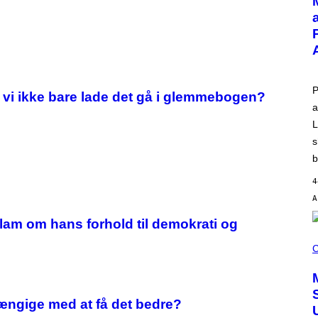
T
O
V
I
A
T
-
M
O
P
n vi ikke bare lade det gå i glemmebogen?
B
a
I
L
L
E
)
s
b
4
slam om hans forhold til demokrati og
C
O
C
U
R
T
E
S
ængige med at få det bedre?
Y