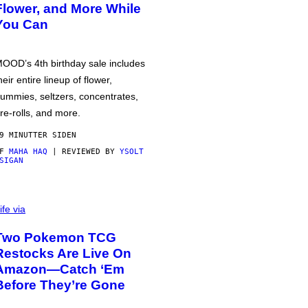
Flower, and More While
You Can
OOD’s 4th birthday sale includes
heir entire lineup of flower,
ummies, seltzers, concentrates,
re-rolls, and more.
9 MINUTTER SIDEN
AF
MAHA HAQ
| REVIEWED BY
YSOLT
SIGAN
ife via
Two Pokemon TCG
Restocks Are Live On
Amazon—Catch ‘Em
Before They’re Gone