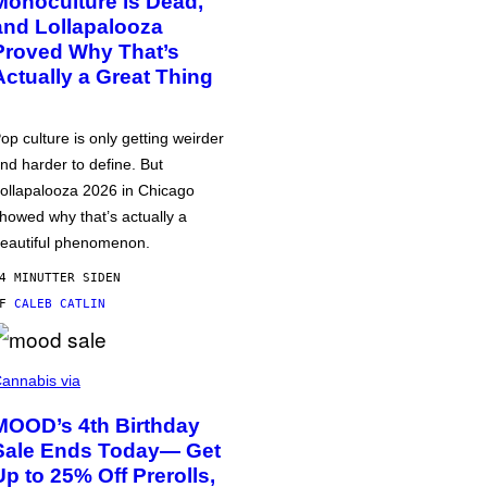
Monoculture is Dead,
and Lollapalooza
Proved Why That’s
Actually a Great Thing
op culture is only getting weirder
nd harder to define. But
ollapalooza 2026 in Chicago
howed why that’s actually a
eautiful phenomenon.
4 MINUTTER SIDEN
AF
CALEB CATLIN
annabis via
MOOD’s 4th Birthday
Sale Ends Today— Get
Up to 25% Off Prerolls,