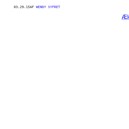
03.29.15
AF
WENDY SYFRET
Æl