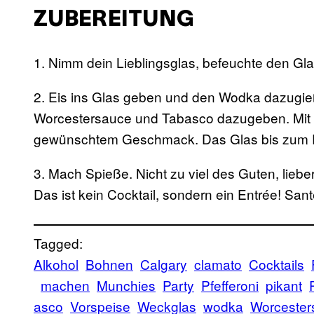
ZUBEREITUNG
1. Nimm dein Lieblingsglas, befeuchte den Gla
2. Eis ins Glas geben und den Wodka dazugi
Worcestersauce und Tabasco dazugeben. Mit d
gewünschtem Geschmack. Das Glas bis zum Ra
3. Mach Spieße. Nicht zu viel des Guten, liebe
Das ist kein Cocktail, sondern ein Entrée! Sant
Tagged:
Alkohol
Bohnen
Calgary
clamato
Cocktails
machen
Munchies
Party
Pfefferoni
pikant
asco
Vorspeise
Weckglas
wodka
Worcester