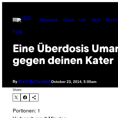
Skip
to
Open
Magazine
Pulse
Life
Tech
Munch
content
Menu
Food
Eine Überdosis Uma
gegen deinen Kater
By
October 23, 2014, 5:00am
Brett Butterwick
Share:
Portionen: 1