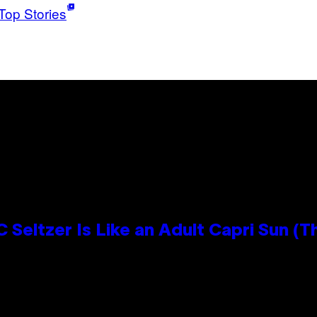
Top Stories
 Seltzer Is Like an Adult Capri Sun (T