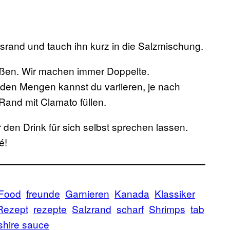
srand und tauch ihn kurz in die Salzmischung.
eßen. Wir machen immer Doppelte.
en Mengen kannst du variieren, je nach
nd mit Clamato füllen.
r den Drink für sich selbst sprechen lassen.
é!
Food
freunde
Garnieren
Kanada
Klassiker
Rezept
rezepte
Salzrand
scharf
Shrimps
tab
shire sauce