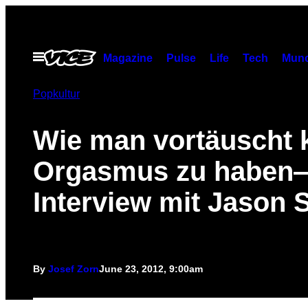
Skip
to
content
Open
Magazine
Pulse
Life
Tech
Munc
Menu
Popkultur
Wie man vortäuscht 
Orgasmus zu haben
Interview mit Jason 
By
Josef Zorn
June 23, 2012, 9:00am