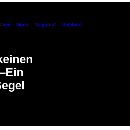
hies
Music
Waypoint
Members
keinen
—Ein
Segel