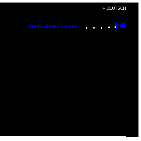
+ DEUTSCH
Instagram
TikTok
YouTube
Google
Googl
Subscribe
Newsletter
Discover
Top
Posts