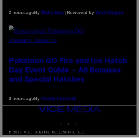
By
| Reviewed by
2 hours ago
Maha Haq
Ysolt Usigan
SCREENSHOT: POKEMON GO
Pokémon GO Fire and Ice Hatch
Day Event Guide – All Bonuses
and Special Hatches
By
3 hours ago
Denny Connolly
VICE
MEDIA
INSTAGRAM
TIKTOK
YOUTUBE
© 2026 VICE DIGITAL PUBLISHING, LLC