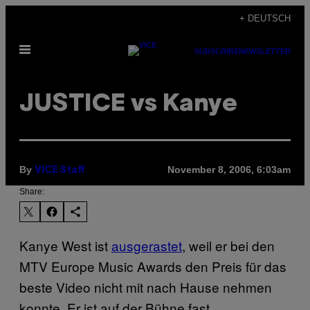
Skip
+ DEUTSCH
to
Open
content
SUBSCRIBE
NEWSLETTER
Menu
JUSTICE vs Kanye
By
November 8, 2006, 6:03am
VICE Staff
Share:
Kanye West ist
ausgerastet
, weil er bei den
MTV Europe Music Awards den Preis für das
beste Video nicht mit nach Hause nehmen
konnte. Er ist auf der Bühne fast