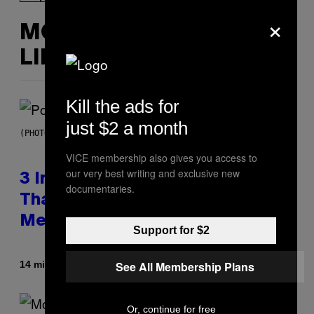
×
MORE
LIKE THIS
Kill the ads for
just $2 a month
(PHOTO BY MARC BROUSSELY/REDFERNS)
VICE membership also gives you access to
our very best writing and exclusive new
3 Insufferable Pop Music Tropes
documentaries.
That Predate the Gen Alpha
Melody
Support for $2
By
14 minutes ago
See All Membership Plans
Lauren Boisvert
Or, continue for free