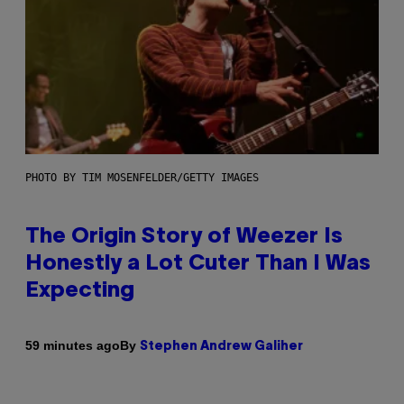
PHOTO BY TIM MOSENFELDER/GETTY IMAGES
The Origin Story of Weezer Is
Honestly a Lot Cuter Than I Was
Expecting
By
59 minutes ago
Stephen Andrew Galiher