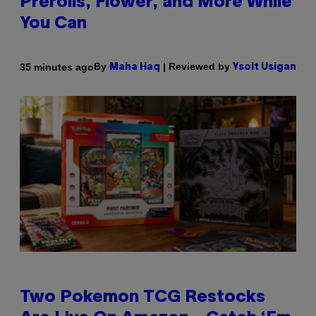
Prerolls, Flower, and More While
You Can
By
| Reviewed by
35 minutes ago
Maha Haq
Ysolt Usigan
Two Pokemon TCG Restocks