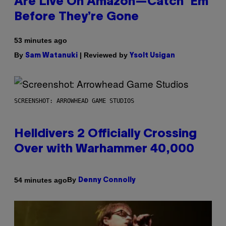
Are Live On Amazon—Catch ‘Em
Before They’re Gone
53 minutes ago
By
| Reviewed by
Sam Watanuki
Ysolt Usigan
SCREENSHOT: ARROWHEAD GAME STUDIOS
Helldivers 2 Officially Crossing
Over with Warhammer 40,000
By
54 minutes ago
Denny Connolly