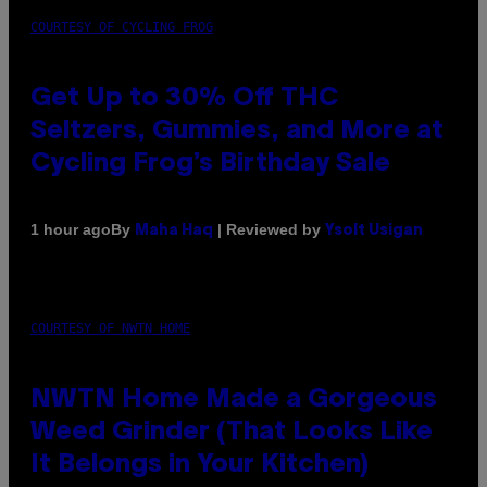
COURTESY OF CYCLING FROG
Get Up to 30% Off THC
Seltzers, Gummies, and More at
Cycling Frog’s Birthday Sale
By
| Reviewed by
1 hour ago
Maha Haq
Ysolt Usigan
COURTESY OF NWTN HOME
NWTN Home Made a Gorgeous
Weed Grinder (That Looks Like
It Belongs in Your Kitchen)