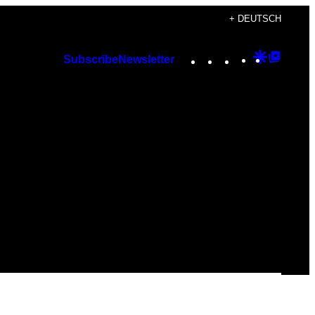
+ DEUTSCH
Instagram
TikTok
YouTube
Google
Googl
Subscribe
Newsletter
Discover
Top
Posts