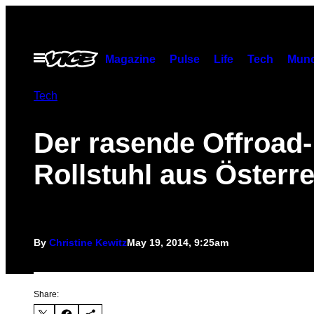
Skip
to
content
Open
Magazine
Pulse
Life
Tech
Munc
Menu
Tech
Der rasende Offroad-
Rollstuhl aus Österr
By
Christine Kewitz
May 19, 2014, 9:25am
Share: