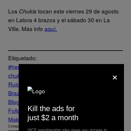
Los
tocan este viernes 29 de agosto
Chukis
en Latora 4 brazos y el sábado 30 en La
Villa. Más info
aquí.
Etiquetado:
#hermosoruido
alterlatina
animal
×
chuki
chicha
cumbia
Festival Hermosos
Ruido
Hermoso Ruido
la villa
Latora 4
Brazos
Música
peru
Tropical bass
Vice
Blog
Kill the ads for
Follow Us On Discover
just $2 a month
Make Us Preferred In Top Stories
Compartir:
VICE membership also gives you access to