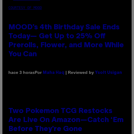
COURTESY OF MOOD
MOOD’s 4th Birthday Sale Ends
Today— Get Up to 25% Off
Prerolls, Flower, and More While
You Can
Por
| Reviewed by
hace 3 horas
Maha Haq
Ysolt Usigan
Two Pokemon TCG Restocks
Are Live On Amazon—Catch ‘Em
Before They’re Gone