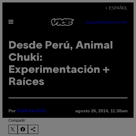
Saltar
+ ESPAÑOL
al
Abrir
contenido
SUBSCRIBE
NEWSLETTER
Menú
Desde Perú, Animal
Chuki:
Experimentación +
Raíces
Por
agosto 26, 2014, 11:30am
Staff de VICE
Compartir: