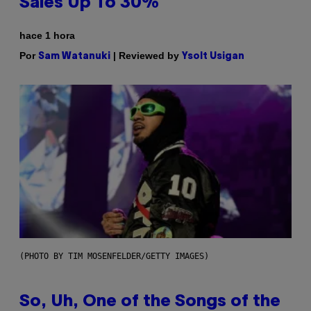
Sales Up To 30%
hace 1 hora
Por
| Reviewed by
Sam Watanuki
Ysolt Usigan
(PHOTO BY TIM MOSENFELDER/GETTY IMAGES)
So, Uh, One of the Songs of the