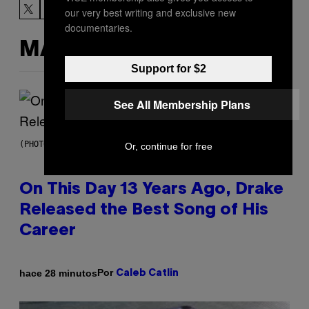
our very best writing and exclusive new
documentaries.
MÁS DE LO MISMO
Support for $2
See All Membership Plans
(PHOTO BY GARY GERSHOFF/WIREIMAGE)
Or, continue for free
On This Day 13 Years Ago, Drake
Released the Best Song of His
Career
Por
hace 28 minutos
Caleb Catlin