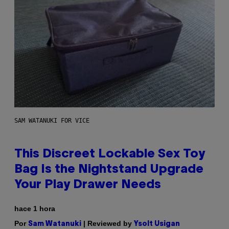
SAM WATANUKI FOR VICE
This Discreet Lockable Sex Toy
Bag Is the Nightstand Upgrade
Your Play Drawer Needs
hace 1 hora
Por
| Reviewed by
Sam Watanuki
Ysolt Usigan