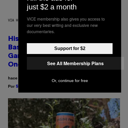
just $2 a month
VICE membership also gives you access to
VIA HISENSE
our very best writing and exclusive new
documentaries.
Hisense’s New U6SF Pro TV Is
Basically a Home Theater,
Support for $2
Gaming Rig, And Soundbar In
See All Membership Plans
One Box (Deal Alert!)
hace 2 horas
Or, continue for free
Por
| Reviewed by
Sam Watanuki
Ysolt Usigan