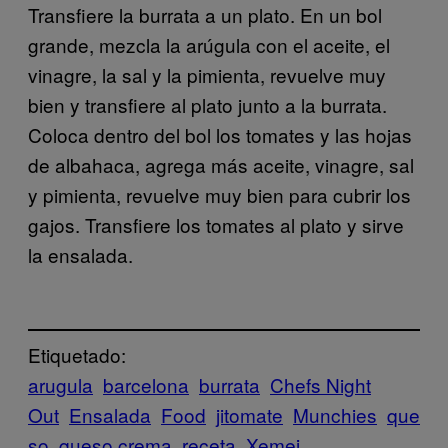
Transfiere la burrata a un plato. En un bol
grande, mezcla la arúgula con el aceite, el
vinagre, la sal y la pimienta, revuelve muy
bien y transfiere al plato junto a la burrata.
Coloca dentro del bol los tomates y las hojas
de albahaca, agrega más aceite, vinagre, sal
y pimienta, revuelve muy bien para cubrir los
gajos. Transfiere los tomates al plato y sirve
la ensalada.
Etiquetado:
arugula
barcelona
burrata
Chefs Night
Out
Ensalada
Food
jitomate
Munchies
que
so
queso crema
receta
Xemei