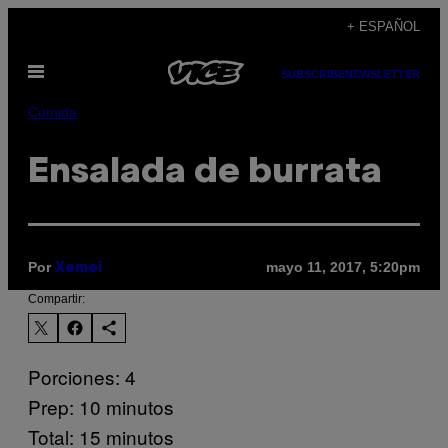
Saltar
+ ESPAÑOL
al
Abrir
contenido
SUBSCRIBE
NEWSLETTER
Menú
Comida
Ensalada de burrata
Por
mayo 11, 2017, 5:20pm
Xemei
Compartir:
Porciones: 4
Prep: 10 minutos
Total: 15 minutos