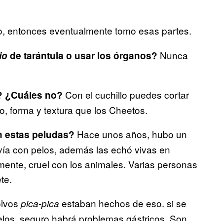
co, entonces eventualmente tomo esas partes.
Nunca
io
de tarántula o usar los órganos?
Con el cuchillo puedes cortar
? ¿Cuáles no?
, forma y textura que los Cheetos.
Hace unos años, hubo un
n estas peludas?
avía con pelos, además las echó vivas en
mente, cruel con los animales. Varias personas
te.
polvos
estaban hechos de eso. si se
pica-pica
pelos, seguro habrá problemas gástricos. Son