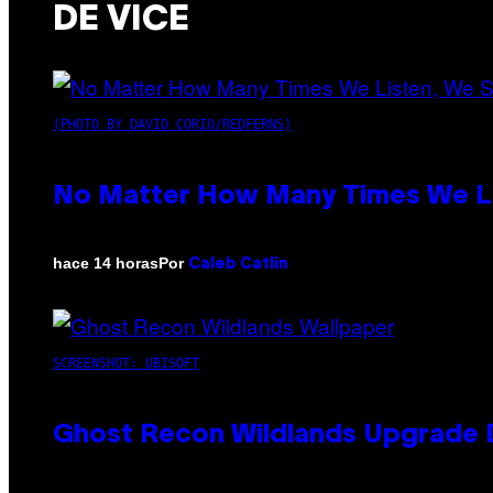
DE VICE
(PHOTO BY DAVID CORIO/REDFERNS)
No Matter How Many Times We Lis
Por
hace 14 horas
Caleb Catlin
SCREENSHOT: UBISOFT
Ghost Recon Wildlands Upgrade 