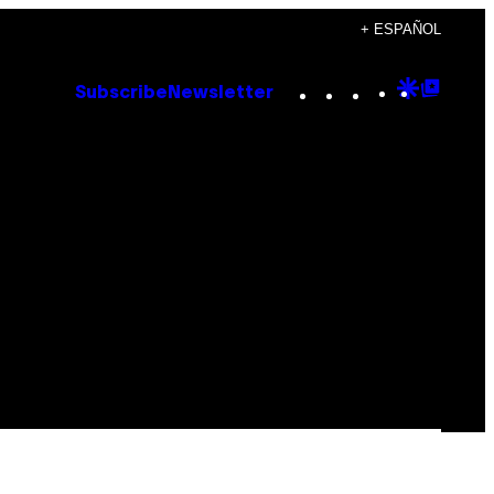
+ ESPAÑOL
Instagram
TikTok
YouTube
Google
Goog
Subscribe
Newsletter
Discove
Top
Posts