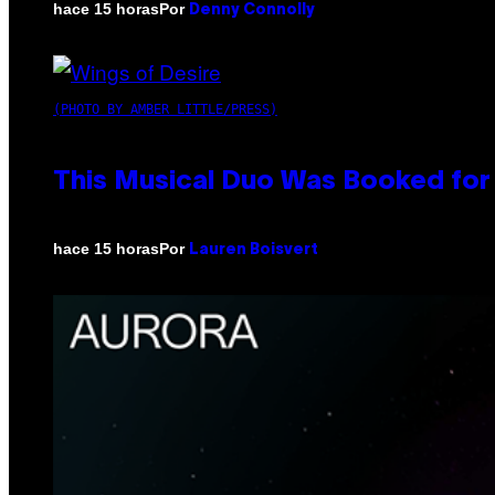
Por
hace 15 horas
Denny Connolly
(PHOTO BY AMBER LITTLE/PRESS)
This Musical Duo Was Booked for a
Por
hace 15 horas
Lauren Boisvert