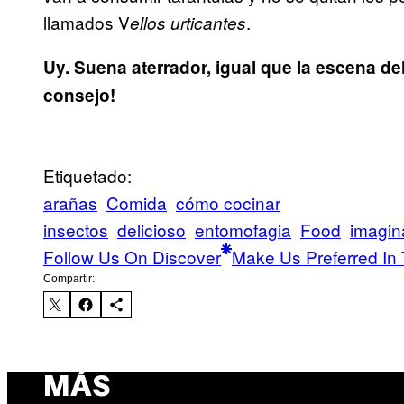
llamados V
.
ellos urticantes
Uy. Suena aterrador, igual que la escena d
consejo!
Etiquetado:
arañas
Comida
cómo cocinar
insectos
delicioso
entomofagia
Food
imagin
Follow Us On Discover
Make Us Preferred In 
Compartir:
MÁS