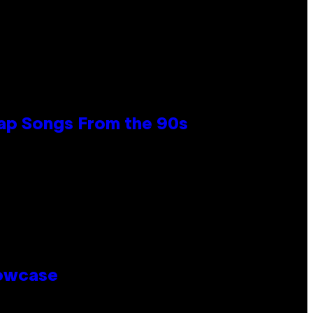
Rap Songs From the 90s
howcase