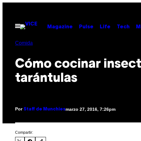
Saltar
al
contenido
Abrir
Magazine
Pulse
Life
Tech
M
Menú
Comida
Cómo cocinar insect
tarántulas
Por
marzo 27, 2016, 7:26pm
Staff de Munchies
Compartir: