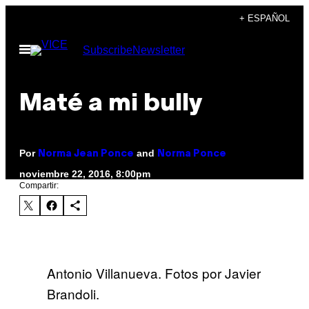
Saltar
+ ESPAÑOL
al
Abrir
Subscribe
Newsletter
contenido
Menú
Maté a mi bully
Por
and
Norma Jean Ponce
Norma Ponce
noviembre 22, 2016, 8:00pm
Compartir:
Antonio Villanueva. Fotos por Javier
Brandoli.