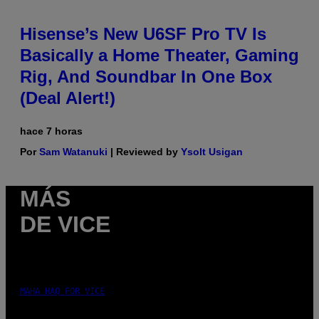
Hisense’s New U6SF Pro TV Is
Basically a Home Theater, Gaming
Rig, And Soundbar In One Box
(Deal Alert!)
hace 7 horas
Por
Sam Watanuki
| Reviewed by
Ysolt Usigan
MÁS
DE VICE
MAHA HAQ FOR VICE