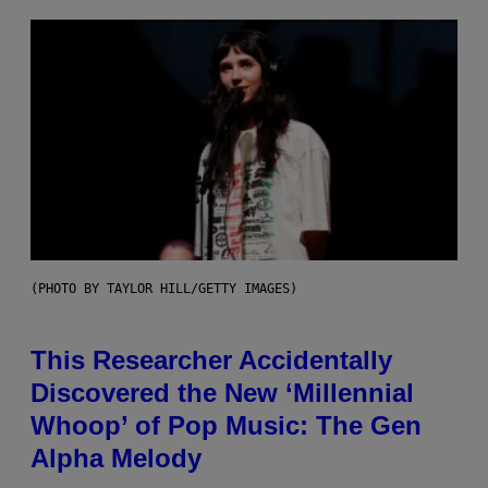
(PHOTO BY TAYLOR HILL/GETTY IMAGES)
This Researcher Accidentally
Discovered the New ‘Millennial
Whoop’ of Pop Music: The Gen
Alpha Melody