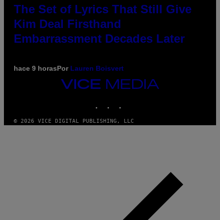
The Set of Lyrics That Still Give
Kim Deal Firsthand
Embarrassment Decades Later
hace 9 horas
Por
Lauren Boisvert
VICE
MEDIA
INSTAGRAM
TIKTOK
YOUTUBE
© 2026 VICE DIGITAL PUBLISHING, LLC