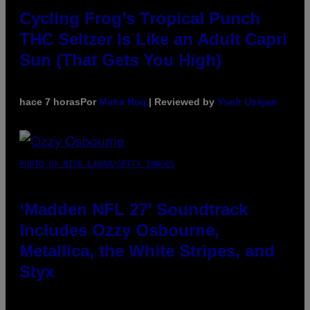
Cycling Frog’s Tropical Punch
THC Seltzer Is Like an Adult Capri
Sun (That Gets You High)
hace 7 horas
Por
Maha Haq
| Reviewed by
Ysolt Usigan
PHOTO BY NICK LAHAM/GETTY IMAGES
‘Madden NFL 27’ Soundtrack
Includes Ozzy Osbourne,
Metallica, the White Stripes, and
Styx