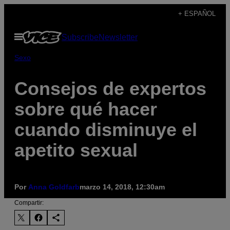
Saltar
+ ESPAÑOL
al
Abrir
Subscribe
Newsletter
contenido
Menú
Sexo
Consejos de expertos
sobre qué hacer
cuando disminuye el
apetito sexual
Por
Anna Goldfarb
marzo 14, 2018, 12:30am
Compartir: