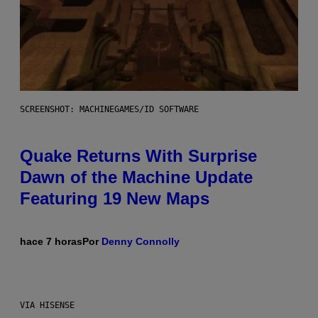
SCREENSHOT: MACHINEGAMES/ID SOFTWARE
Quake Returns With Surprise
Dawn of the Machine Update
Featuring 19 New Maps
hace 7 horas
Por
Denny Connolly
VIA HISENSE