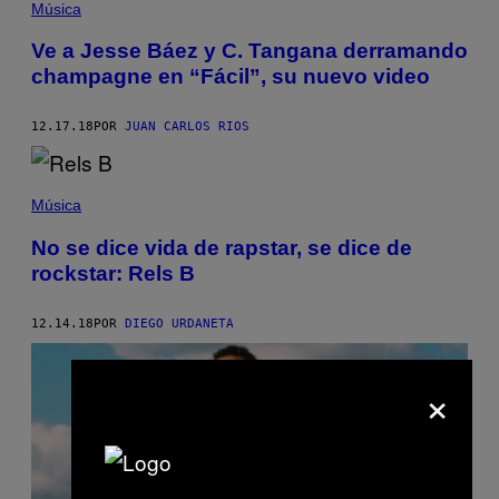
Música
Ve a Jesse Báez y C. Tangana derramando
champagne en “Fácil”, su nuevo video
12.17.18
POR
JUAN CARLOS RIOS
Música
No se dice vida de rapstar, se dice de
rockstar: Rels B
12.14.18
POR
DIEGO URDANETA
×