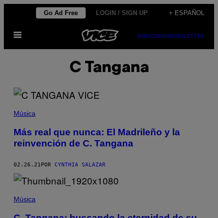
Saltar
Go Ad Free
LOGIN / SIGN UP
+ ESPAÑOL
al
Abrir
contenido
SUBSCRIBE
NEWSLETTER
Menú
C Tangana
Música
Más real que nunca: El Madrileño y la
reinvención de C. Tangana
02.26.21
POR
CYNTHIA SALAZAR
Música
C. Tangana: buscando la eternidad de su