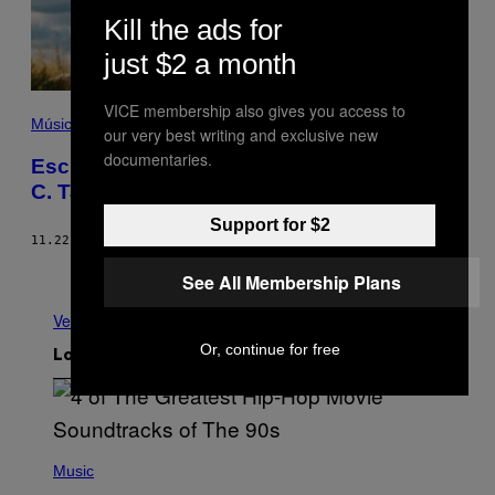
Kill the ads for
just $2 a month
VICE membership also gives you access to
Música
our very best writing and exclusive new
documentaries.
Escucha “Un Veneno”, el nuevo bolero de
C. Tangana con el Niño de Elche
Support for $2
11.22.18
POR
JUAN CARLOS RIOS
Más antiguo
See All Membership Plans
Ver todo
Or, continue for free
Lo más reciente
(
P
Music
H