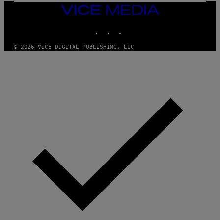
Y
I
VICE
M
MEDIA
A
INSTAGRAM
TIKTOK
YOUTUBE
G
E
S
© 2026 VICE DIGITAL PUBLISHING, LLC