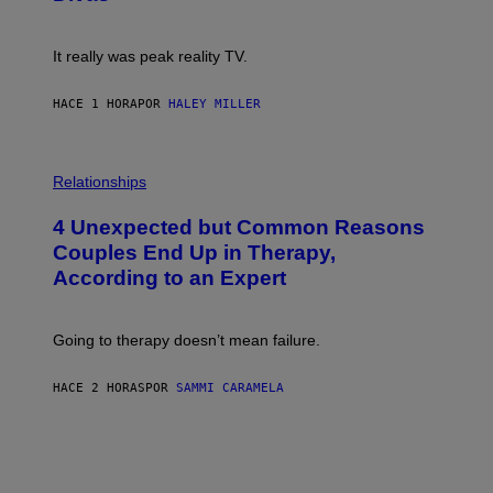
E
!
It really was peak reality TV.
HACE 1 HORA
POR
HALEY MILLER
P
H
Relationships
O
T
4 Unexpected but Common Reasons
O
:
Couples End Up in Therapy,
G
According to an Expert
C
S
H
U
Going to therapy doesn’t mean failure.
T
T
E
HACE 2 HORAS
POR
SAMMI CARAMELA
R
/
G
E
T
T