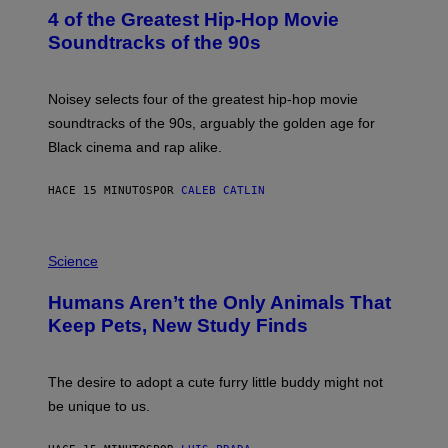
O
4 of the Greatest Hip-Hop Movie
T
O
Soundtracks of the 90s
B
Y
P
O
Noisey selects four of the greatest hip-hop movie
O
soundtracks of the 90s, arguably the golden age for
L
A
Black cinema and rap alike.
R
N
A
HACE 15 MINUTOS
POR
CALEB CATLIN
L
/
G
P
A
H
Science
R
O
C
T
I
Humans Aren’t the Only Animals That
O
A
:
/
Keep Pets, New Study Finds
I
P
J
I
D
C
E
O
The desire to adopt a cute furry little buddy might not
M
T
be unique to us.
A
/
/
G
G
A