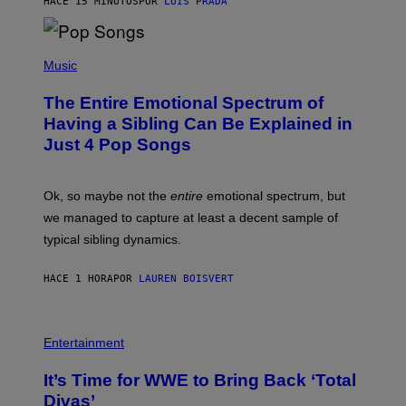
HACE 15 MINUTOS
POR
LUIS PRADA
E
M
T
M
T
A
Y
-
(
I
R
P
Music
M
A
H
A
P
O
The Entire Emotional Spectrum of
G
H
T
E
O
O
Having a Sibling Can Be Explained in
S
V
B
Just 4 Pop Songs
I
Y
A
J
G
O
E
H
Ok, so maybe not the
entire
emotional spectrum, but
T
A
T
L
we managed to capture at least a decent sample of
Y
E
I
typical sibling dynamics.
/
M
G
A
E
G
HACE 1 HORA
POR
LAUREN BOISVERT
T
E
T
S
Y
)
I
P
M
H
Entertainment
A
O
G
T
E
It’s Time for WWE to Bring Back ‘Total
O
S
:
Divas’
)