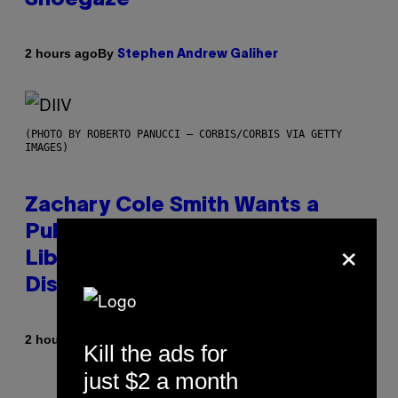
By
2 hours ago
Stephen Andrew Galiher
(PHOTO BY ROBERTO PANUCCI – CORBIS/CORBIS VIA GETTY
IMAGES)
Zachary Cole Smith Wants a
Publicly Owned Music Streaming
×
Library Built on Spotify’s
Dismantled Bones
By
2 hours ago
Lauren Boisvert
Kill the ads for
just $2 a month