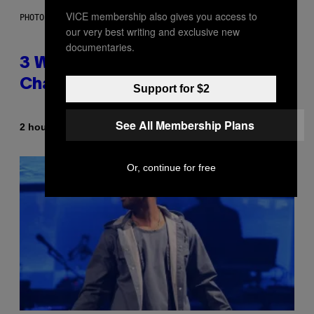
VICE membership also gives you access to
PHOTO ILLUSTRATION BY IAN WALDIE/GETTY IMAGES
our very best writing and exclusive new
documentaries.
3 Ways Your Music Taste
Changes as You Get Older
Support for $2
See All Membership Plans
By
2 hours ago
Dan Milam
Or, continue for free