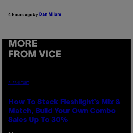
By
4 hours ago
Dan Milam
MORE
FROM VICE
FLESHLIGHT
How To Stack Fleshlight’s Mix &
Match, Build Your Own Combo
Sales Up To 30%