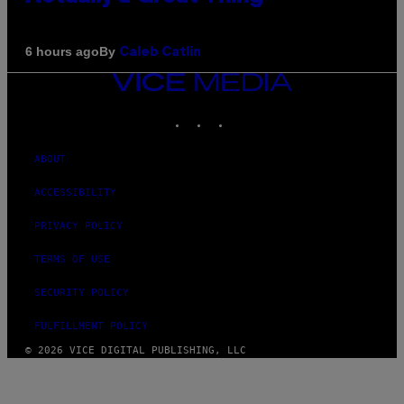
By
6 hours ago
Caleb Catlin
VICE
MEDIA
INSTAGRAM
TIKTOK
YOUTUBE
ABOUT
ACCESSIBILITY
PRIVACY POLICY
TERMS OF USE
SECURITY POLICY
FULFILLMENT POLICY
© 2026 VICE DIGITAL PUBLISHING, LLC