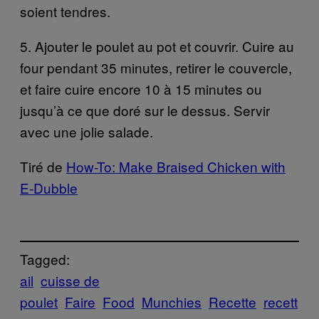
soient tendres.
5. Ajouter le poulet au pot et couvrir. Cuire au
four pendant 35 minutes, retirer le couvercle,
et faire cuire encore 10 à 15 minutes ou
jusqu’à ce que doré sur le dessus. Servir
avec une jolie salade.
Tiré de
How-To: Make Braised Chicken with
E-Dubble
Tagged:
ail
cuisse de
poulet
Faire
Food
Munchies
Recette
recett