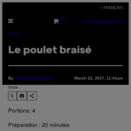
Skip
+ FRANÇAIS
to
Open
content
SUBSCRIBE
NEWSLETTER
Menu
Food
Le poulet braisé
By
March 22, 2017, 11:41am
Farideh Sadeghin
Share:
Portions: 4
Préparation : 20 minutes