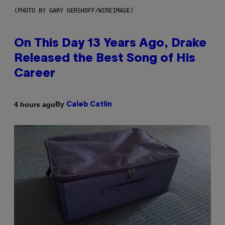
(PHOTO BY GARY GERSHOFF/WIREIMAGE)
On This Day 13 Years Ago, Drake
Released the Best Song of His
Career
By
4 hours ago
Caleb Catlin