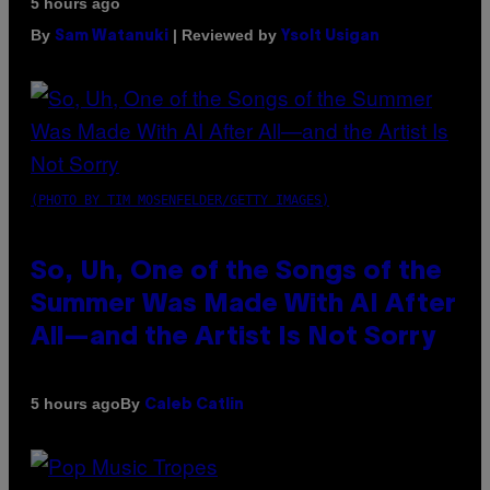
5 hours ago
By
| Reviewed by
Sam Watanuki
Ysolt Usigan
(PHOTO BY TIM MOSENFELDER/GETTY IMAGES)
So, Uh, One of the Songs of the
Summer Was Made With AI After
All—and the Artist Is Not Sorry
By
5 hours ago
Caleb Catlin