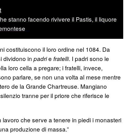
t
he stanno facendo rivivere il Pastis, il liquore
iemontese
i costituiscono il loro ordine nel 1084. Da
si dividono in
e
. I padri sono le
padri
fratelli
la loro cella a pregare; i fratelli, invece,
ssono parlare, se non una volta al mese mentre
stero de la Grande Chartreuse. Mangiano
lenzio tranne per il priore che riferisce le
n lavoro che serve a tenere in piedi i monasteri
e una produzione di massa.”