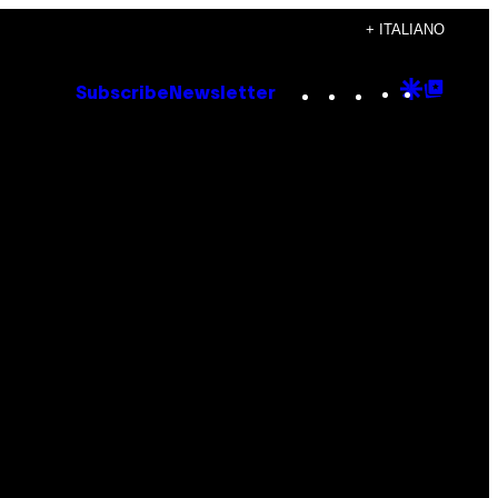
+ ITALIANO
Instagram
TikTok
YouTube
Google
Goog
Subscribe
Newsletter
Discove
Top
Posts