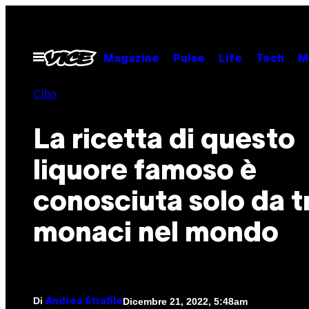
Vai
al
contenuto
Apri
Magazine
Pulse
Life
Tech
M
il
menu
Cibo
La ricetta di questo
liquore famoso è
conosciuta solo da t
monaci nel mondo
Di
Dicembre 21, 2022, 5:48am
Andrea Strafile