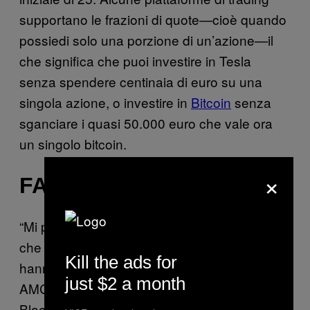
supportano le frazioni di quote—cioè quando
possiedi solo una porzione di un’azione—il
che significa che puoi investire in Tesla
senza spendere centinaia di euro su una
singola azione, o investire in
Bitcoin
senza
sganciare i quasi 50.000 euro che vale ora
un singolo bitcoin.
×
FAI I COMPITI A CASA
“Mi piacciono quei titoli,” è la giustificazione
che molti redditor hanno addotto quando
Kill the ads for
hanno scelto di gettare tutti i loro risparmi su
just $2 a month
AMC Entertainment, GameStop, Nokia e
Blackberry—titoli azionari di cui la maggior