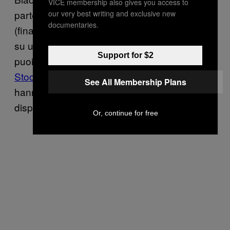
VICE membership also gives you access to
parte di loro non sapeva assolutamente nulla
our very best writing and exclusive new
documentaries.
(finanziariamente parlando). Se vuoi investire
su un’azienda, inizia leggendo tutto ciò che
Support for $2
puoi su quell’azienda. Siti come
London
Stock Exchange
e
Hargreaves Lansdown
See All Membership Plans
hanno informazioni molto preziose a
disposizione.
Or, continue for free