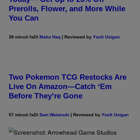
Prerolls, Flower, and More While
You Can
38 minuti fa
Di
Maha Haq
| Reviewed by
Ysolt Usigan
Two Pokemon TCG Restocks Are
Live On Amazon—Catch ‘Em
Before They’re Gone
57 minuti fa
Di
Sam Watanuki
| Reviewed by
Ysolt Usigan