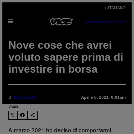
Vai
+ ITALIANO
al
Apri
contenuto
SUBSCRIBE
NEWSLETTER
il
menu
Nove cose che avrei
voluto sapere prima di
investire in borsa
Di
Mat Ombler
Aprile 8, 2021, 6:01am
Share:
A marzo 2021 ho deciso di comportarmi