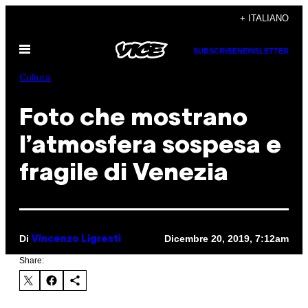
Vai
+ ITALIANO
al
Apri
contenuto
SUBSCRIBE
NEWSLETTER
il
menu
Cultura
Foto che mostrano
l’atmosfera sospesa e
fragile di Venezia
Di
Dicembre 20, 2019, 7:12am
Vincenzo Ligresti
Share: