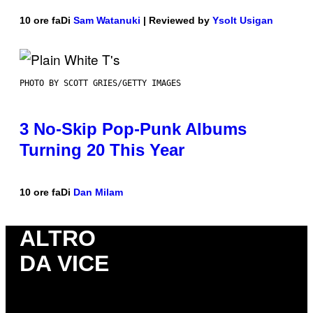
10 ore fa
Di
Sam Watanuki
| Reviewed by
Ysolt Usigan
PHOTO BY SCOTT GRIES/GETTY IMAGES
3 No-Skip Pop-Punk Albums
Turning 20 This Year
10 ore fa
Di
Dan Milam
ALTRO
DA VICE