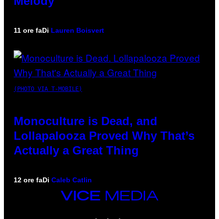
Melody
11 ore fa
Di
Lauren Boisvert
(PHOTO VIA T-MOBILE)
Monoculture is Dead, and
Lollapalooza Proved Why That’s
Actually a Great Thing
12 ore fa
Di
Caleb Catlin
VICE
MEDIA
INSTAGRAM
TIKTOK
YOUTUBE