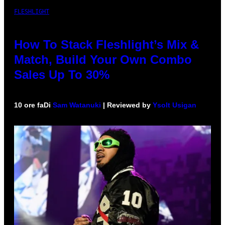
FLESHLIGHT
How To Stack Fleshlight’s Mix &
Match, Build Your Own Combo
Sales Up To 30%
10 ore fa
Di
Sam Watanuki
| Reviewed by
Ysolt Usigan