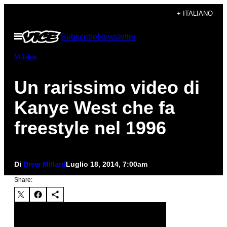
Vai
+ ITALIANO
al
Apri
Subscribe
Newsletter
contenuto
il
menu
Música
Un rarissimo video di
Kanye West che fa
freestyle nel 1996
Di
Drew Millard
Luglio 18, 2014, 7:00am
Share: